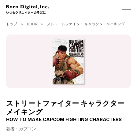
いつもクリエイターのそばに
トップ
»
BOOK
»
ストリートファイター キャラクターメイキング
ABOUT
ONLINE STORE
CONTACT
RECRUIT
クリエイターズID
ACCESS
取扱製品
CGWORLD
ソフトウェア
月刊誌
フォント
別冊
ハードウェア
CGWORLD.jp
ソフトウェアサポート
ストリートファイター キャラクター
BOOK
SEMINAR
メイキング
刊行順
有料セミナー
HOW TO MAKE CAPCOM FIGHTING CHARACTERS
ゲーム/CG
無料セミナー
アート/イラスト
トレーニング
著者：カプコン
映像/映画/アニメ
チュートリアル