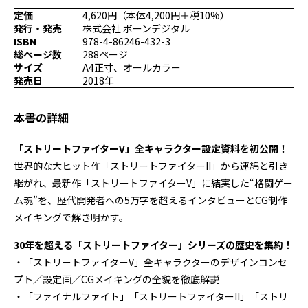
プログラミング/ウェブ
検定
定価
4,620円（本体4,200円＋税10%）
発行・発売
株式会社 ボーンデジタル
ファッション/デザイン/他
スケジュール
ISBN
978-4-86246-432-3
その他
総ページ数
288ページ
サイズ
A4正寸、オールカラー
発売日
2018年
x
facebook
youtube
本書の詳細
「ストリートファイターV」全キャラクター設定資料を初公開！
世界的な大ヒット作「ストリートファイターII」から連綿と引き
継がれ、最新作「ストリートファイターV」に結実した“格闘ゲー
ム魂”を、歴代開発者への5万字を超えるインタビューとCG制作
メイキングで解き明かす。
30年を超える「ストリートファイター」シリーズの歴史を集約！
・「ストリートファイターV」全キャラクターのデザインコンセ
プト／設定画／CGメイキングの全貌を徹底解説
・「ファイナルファイト」「ストリートファイターII」「ストリ