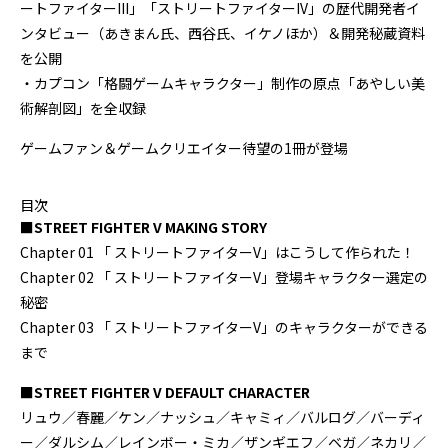
ートファイターIII」「ストリートファイターIV」の歴代開発者イ
ンタビュー（あきまん氏、西谷氏、イケノほか）＆開発秘蔵資料
を公開
・カプコン「格闘ゲームキャラクター」制作の原点「あやしい美
術解剖図」を全収録
ゲームファン＆ゲームクリエイター待望の1冊が登場
目次
■STREET FIGHTER V MAKING STORY
Chapter 01 「 ストリートファイターV」はこうして作られた！
Chapter 02 「 ストリートファイターV」登場キャラクター選定の
秘密
Chapter 03 「 ストリートファイターV」のキャラクターができる
まで
■STREET FIGHTER V DEFAULT CHARACTER
リュウ／春麗／ケン／ナッシュ／キャミィ／バルログ／バーディ
ー／ダルシム／レインボー・ミカ／ザンギエフ／ベガ／ネカリ／