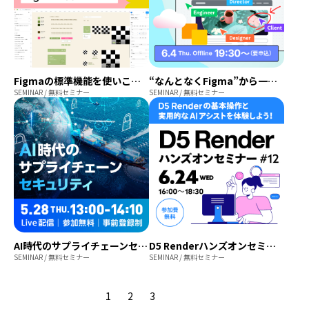
Figmaの標準機能を使いこなす！2026年版・新米Web制作者のためのFigma入門セミナー
“なんとなくFigma”から一歩先へ。AI時代も活きるWeb制作フロー
SEMINAR / 無料セミナー
SEMINAR / 無料セミナー
AI時代のサプライチェーンセキュリティ【ソフトバンク×アドビ】
D5 Renderハンズオンセミナー 2026年6月開催【参加費無料】
SEMINAR / 無料セミナー
SEMINAR / 無料セミナー
1
2
3