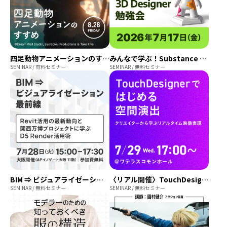
四足動物アニメーションのすすめ ~”観察”が作るアニメーション~
みんなで学ぶ！Substance 3D Designer 勉強会
SEMINAR / 有料セミナー
SEMINAR / 無料セミナー
BIM ⇒ ビジュアライゼーション最前線｜Revit活用の最新動向と関西万博プロジェクトに学ぶD5 Render活用術
〈リアル開催〉TouchDesignerではじめる空間演出 ─ クリエイターから学ぶリアルタイム映像表現
SEMINAR / 無料セミナー
SEMINAR / 無料セミナー