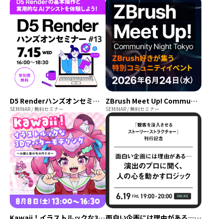
D5 Renderハンズオンセミナー 2026年7月開催【参加費無料】
ZBrush Meet Up! Community Night Tokyo
SEMINAR / 無料セミナー
SEMINAR / 無料セミナー
Kawaii！イラストルックな3Dアバターモデリング ～お顔と髪の毛の作り方～
面白い企画には理由がある─ 演出のプロに聞く、人の心を動かすロジック｜『観客を没入させるストーリー・ストラクチャー』刊行記念