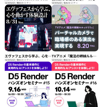
SEMINAR / 無料セミナー
SEMINAR / 有料セミナー
プログラミング/ウェブ
検定
ファッション/デザイン/他
スケジュール
その他
x
facebook
youtube
エヴァフェスから学ぶ、心を動かす体験設計 ─ BASSDRUMに聞く、企画×技術が生む熱狂体験
TVアニメ『魔法の姉妹ルルットリリィ』バーチャルカメラで臨場感のある演出を実現する
SEMINAR / 無料セミナー
SEMINAR / 無料セミナー