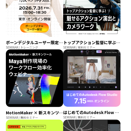
トップアクション監督に学ぶ！魅せるアクション演出とカメラワーク
ボーンデジタルユーザー限定「モデラーのための知っておくべき服の構造」講座
SEMINAR / 有料セミナー
SEMINAR / トレーニング
はじめてのAutodesk Flow Studio：AI映像制作の最前線をnpaka氏と検証
MotionMaker × 新スキンツール：Maya 制作現場のワークフロー効率化ウェビナー
SEMINAR / 無料セミナー
SEMINAR / 無料セミナー