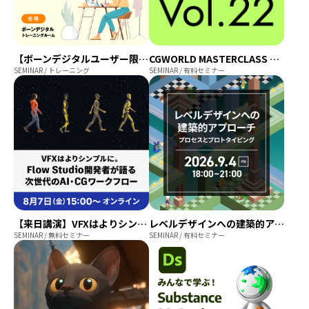
【ボーンデジタルユーザー限定】Marvelous Designer×ZBrush×Maya ワークフローハンズオン
CGWORLD MASTERCLASS ONLINE vol.22 ～テーマ：アニメーション～
SEMINAR / トレーニング
SEMINAR / 有料セミナー
【来日講演】VFXはよりシンプルに。Flow Studio 開発者が語る次世代のAI・CGワークフロー
レベルデザインへの建築的アプローチ~プロセスとプロトタイピング~
SEMINAR / 無料セミナー
SEMINAR / 有料セミナー