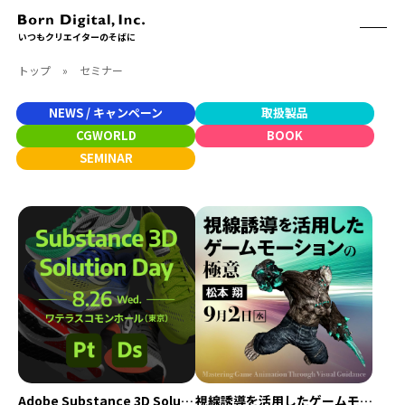
いつもクリエイターのそばに
トップ
»
セミナー
ABOUT
ONLINE STORE
CONTACT
NEWS / キャンペーン
取扱製品
RECRUIT
クリエイターズID
CGWORLD
BOOK
ACCESS
SEMINAR
取扱製品
CGWORLD
ソフトウェア
月刊誌
フォント
別冊
ハードウェア
CGWORLD.jp
ソフトウェアサポート
BOOK
SEMINAR
刊行順
有料セミナー
ゲーム/CG
無料セミナー
アート/イラスト
トレーニング
Adobe Substance 3D Solution Day
視線誘導を活用したゲームモーションの極意
映像/映画/アニメ
チュートリアル