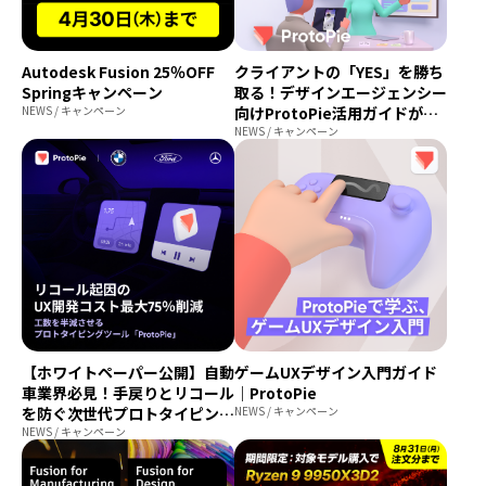
Autodesk Fusion 25％OFF
クライアントの「YES」を勝ち
Springキャンペーン
取る！デザインエージェンシー
NEWS / キャンペーン
向けProtoPie活用ガイドが公
開
NEWS / キャンペーン
【ホワイトペーパー公開】自動
ゲームUXデザイン入門ガイド
車業界必見！手戻りとリコール
｜ProtoPie
を防ぐ次世代プロトタイピング
NEWS / キャンペーン
ソリューション
NEWS / キャンペーン