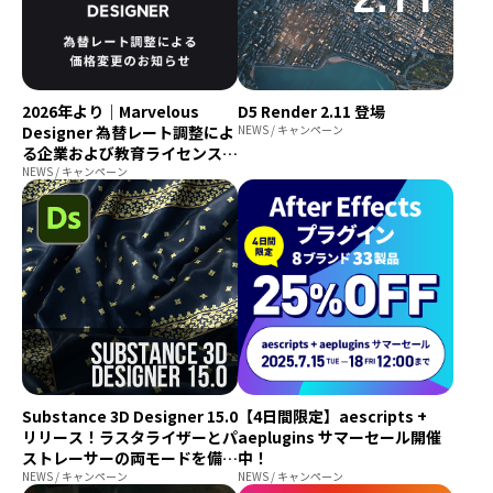
2026年より｜Marvelous
D5 Render 2.11 登場
Designer 為替レート調整によ
NEWS / キャンペーン
る企業および教育ライセンス価
格変更のお知らせ
NEWS / キャンペーン
Substance 3D Designer 15.0
【4日間限定】aescripts +
リリース！ラスタライザーとパ
aeplugins サマーセール開催
ストレーサーの両モードを備え
中！
た全く新しい3Dレンダラーが
NEWS / キャンペーン
NEWS / キャンペーン