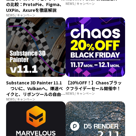
の比較：ProtoPie、Figma、
NEWS / キャンペーン
UXPin、Axureを徹底解説
NEWS / キャンペーン
Substance 3D Painter 11.1
【20％OFF！】Chaosブラッ
ついに、Vulkanへ。爆速ベ
クフライデーセール開催中！
イクと、リボンツールの自由な
NEWS / キャンペーン
表現力
NEWS / キャンペーン