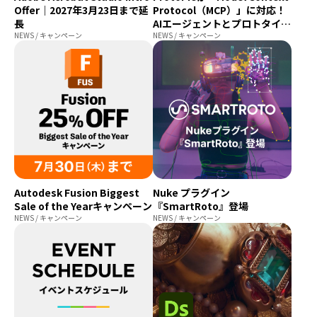
Offer｜2027年3月23日まで延
Protocol（MCP）」に対応！
プログラミング/ウェブ
検定
長
AIエージェントとプロトタイプ
ファッション/デザイン/他
スケジュール
NEWS / キャンペーン
を直接接続するベータ版を提供
NEWS / キャンペーン
その他
開始
x
facebook
youtube
Autodesk Fusion Biggest
Nuke プラグイン
Sale of the Yearキャンペーン
『SmartRoto』登場
NEWS / キャンペーン
NEWS / キャンペーン