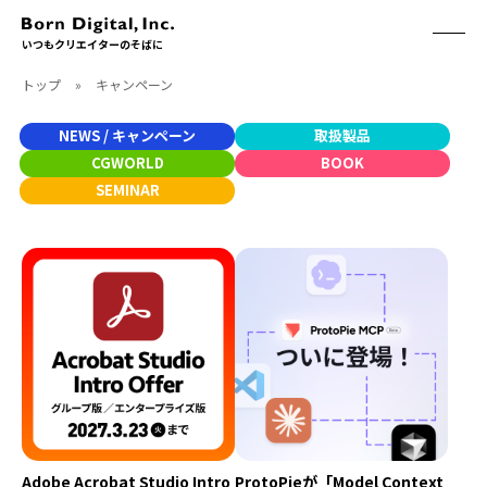
いつもクリエイターのそばに
トップ
»
キャンペーン
ABOUT
ONLINE STORE
CONTACT
NEWS / キャンペーン
取扱製品
RECRUIT
クリエイターズID
CGWORLD
BOOK
ACCESS
SEMINAR
取扱製品
CGWORLD
ソフトウェア
月刊誌
フォント
別冊
ハードウェア
CGWORLD.jp
ソフトウェアサポート
BOOK
SEMINAR
刊行順
有料セミナー
ゲーム/CG
無料セミナー
アート/イラスト
トレーニング
Adobe Acrobat Studio Intro
ProtoPieが「Model Context
映像/映画/アニメ
チュートリアル