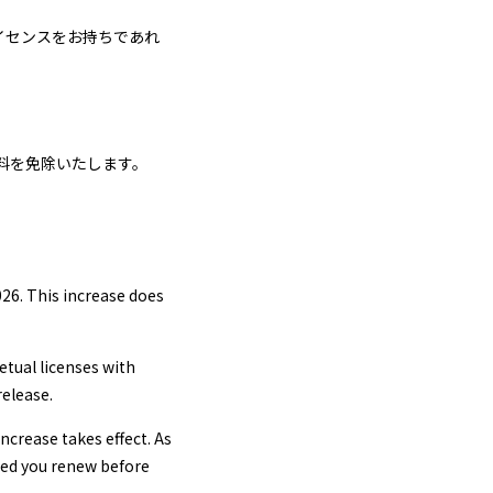
ライセンスをお持ちであれ
数料を免除いたします。
026. This increase does
petual licenses with
elease.
increase takes effect. As
ided you renew before