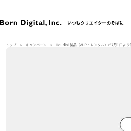
いつもクリエイターのそばに
トップ
»
キャンペーン
»
Houdini 製品（AUP・レンタル）が7月1日よ