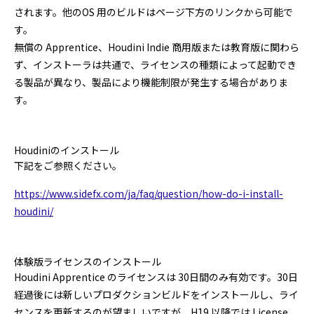
されます。他のOS 用のビルドはページ下方のリンクから可能で
す。
無償の Apprentice、Houdini Indie 商用版または教育版に関わら
ず、インストーラは共通で、ライセンスの種類によって起動でき
る製品が異なり、製品により機能制限が発生する場合がありま
す。
Houdiniのインストール
下記をご参照ください。
https://www.sidefx.com/ja/faq/question/how-do-i-install-
houdini/
体験版ライセンスのインストール
Houdini Apprentice のライセンスは 30日間のみ有効です。30日
経過後には新しいプロダクションビルドをインストールし、ライ
センスを更新するのが望ましいですが、H19 以降では License