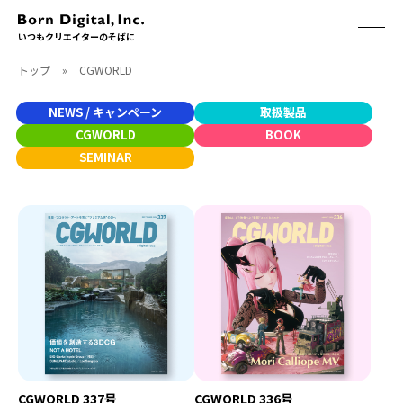
いつもクリエイターのそばに
トップ
»
CGWORLD
ABOUT
ONLINE STORE
CONTACT
NEWS / キャンペーン
取扱製品
RECRUIT
クリエイターズID
CGWORLD
BOOK
ACCESS
SEMINAR
取扱製品
CGWORLD
ソフトウェア
月刊誌
フォント
別冊
ハードウェア
CGWORLD.jp
ソフトウェアサポート
BOOK
SEMINAR
刊行順
有料セミナー
ゲーム/CG
無料セミナー
アート/イラスト
トレーニング
CGWORLD 337号
CGWORLD 336号
映像/映画/アニメ
チュートリアル