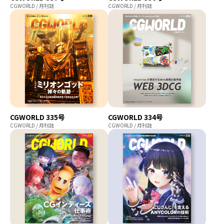
CGWORLD / 月刊誌
CGWORLD / 月刊誌
プログラミング/ウェブ
検定
ファッション/デザイン/他
スケジュール
その他
x
facebook
youtube
CGWORLD 335号
CGWORLD 334号
CGWORLD / 月刊誌
CGWORLD / 月刊誌