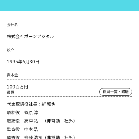
会社名
株式会社ボーンデジタル
設立
1995年6月30日
資本金
100百万円
役員一覧・略歴
役員
代表取締役社長：新 和也
取締役：篠原 淳
取締役：高津 祐一（非常勤・社外）
監査役：中本 浩
監査役：齊藤 浩司（非常勤・社外）