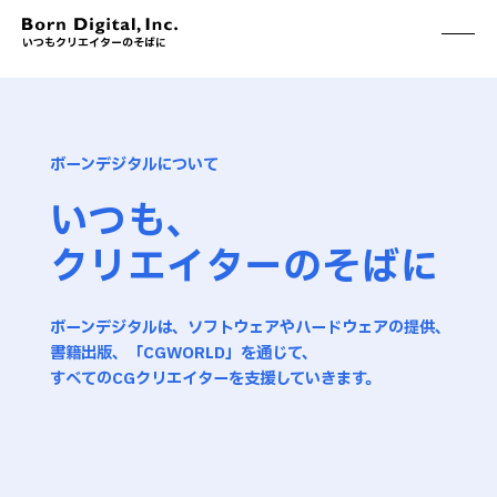
いつもクリエイターのそばに
ABOUT
ONLINE STORE
CONTACT
RECRUIT
ボーンデジタルについて
クリエイターズID
ACCESS
い
つ
も
、
取扱製品
CGWORLD
ク
リ
エ
イ
タ
ー
の
そ
ば
に
ソフトウェア
月刊誌
フォント
別冊
ハードウェア
CGWORLD.jp
ソフトウェアサポート
ボーンデジタルは、ソフトウェアやハードウェアの提供、
書籍出版、「CGWORLD」を通じて、
BOOK
SEMINAR
すべてのCGクリエイターを支援していきます。
刊行順
有料セミナー
ゲーム/CG
無料セミナー
アート/イラスト
トレーニング
映像/映画/アニメ
チュートリアル
プログラミング/ウェブ
検定