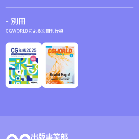
- 別冊
CGWORLDによる別冊刊行物
出版事業部