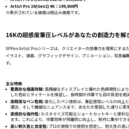
Artist Pro 24(Gen2) 4K：199,800円
※表示されている価格は税込み価格です。
16Kの超感度筆圧レベルがあなたの創造力を解
XPPen Artist Proシリーズは、クリエイターの想像力を現
イラスト、漫画、グラフィックデザイン、アニメーション、写真編
す。
主な特徴
驚異的な描画体験:
高精細なディスプレイと優れた色再現性により
した色彩とディテールを保証し、長時間の作業でも目の負担を軽
高精度なペン性能:
進化したペン技術は、筆圧感知レベルの向上と
濃淡、そして繊細なニュアンスまで、あなたの意図した通りに表
直感的な操作性:
カスタマイズ可能なショートカットキーと便利な
ます。これにより、作業効率が飛躍的に向上し、制作に集中でき
高い耐久性と安定性:
プロの現場での使用を想定し、耐久性の高い