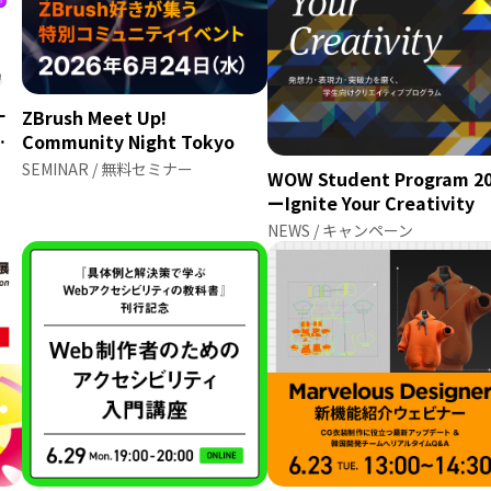
ナ
ZBrush Meet Up!
無
Community Night Tokyo
SEMINAR / 無料セミナー
WOW Student Program 2
ーIgnite Your Creativity
NEWS / キャンペーン