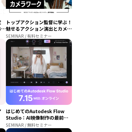
トップアクション監督に学ぶ！
定
魅せるアクション演出とカメラ
おく
ワーク
SEMINAR / 有料セミナー
ア
はじめてのAutodesk Flow
Studio：AI映像制作の最前線
をnpaka氏と検証
SEMINAR / 無料セミナー