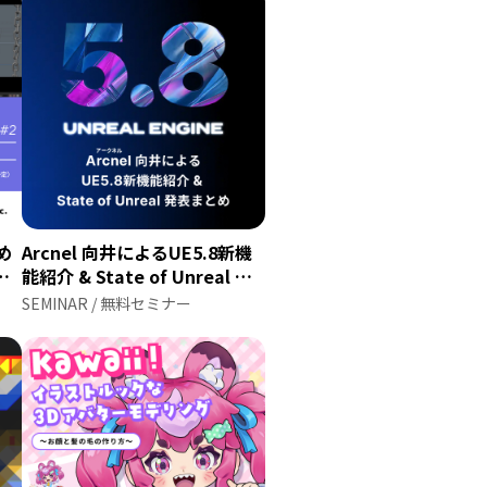
ため
Arcnel 向井によるUE5.8新機
ン
能紹介 & State of Unreal 発
表まとめ
SEMINAR / 無料セミナー