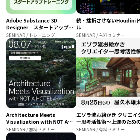
Adobe Substance 3D
続・挫折させないHoudini
Designer スタートアップト
ル
レーニング
SEMINAR / トレーニング
SEMINAR / 有料セミナー
Architecture Meets
エソラ流お絵かき クリエイ
Visualization with NOT A
ー思考活性術～上達のため
HOTEL ― 建築ビジュアライゼ
択という力～
SEMINAR / 無料セミナー
SEMINAR / 有料セミナー
ーションの未来 ―