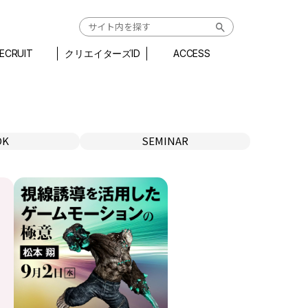
ECRUIT
クリエイターズID
ACCESS
OK
SEMINAR
順
有料セミナー
/CG
無料セミナー
イラスト
トレーニング
/アニメ
チュートリアル
グ/ウェブ
検定
デザイン/他
スケジュール
その他