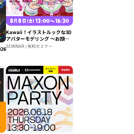
Kawaii！イラストルックな3D
アバターモデリング ～お顔と
髪の毛の作り方～
SEMINAR / 有料セミナー
026