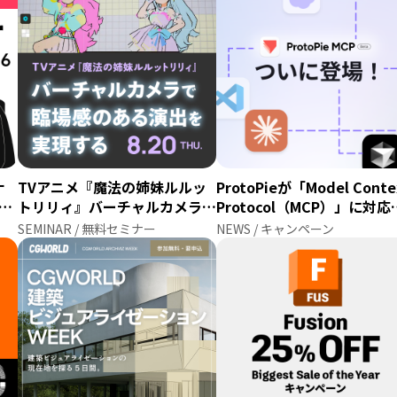
ナ
TVアニメ『魔法の姉妹ルルッ
ProtoPieが「Model Conte
費無
トリリィ』バーチャルカメラで
Protocol（MCP）」に対応
臨場感のある演出を実現する
AIエージェントとプロトタ
SEMINAR / 無料セミナー
NEWS / キャンペーン
を直接接続するベータ版を
開始