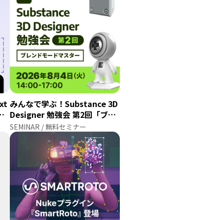
xt
みんなで学ぶ！Substance 3D
！
Designer 勉強会 第2回「ブレ
イプ
ンドモードマスター」
SEMINAR / 無料セミナー
提供