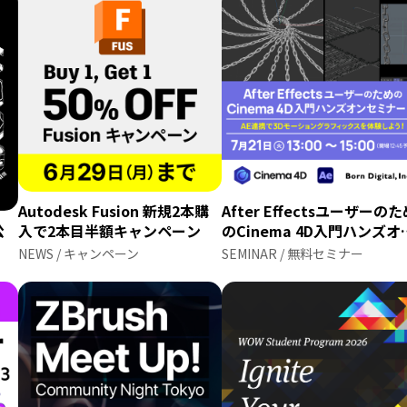
Autodesk Fusion 新規2本購
After Effectsユーザーの
公
入で2本目半額キャンペーン
のCinema 4D入門ハンズオ
セミナー＃2
NEWS / キャンペーン
SEMINAR / 無料セミナー