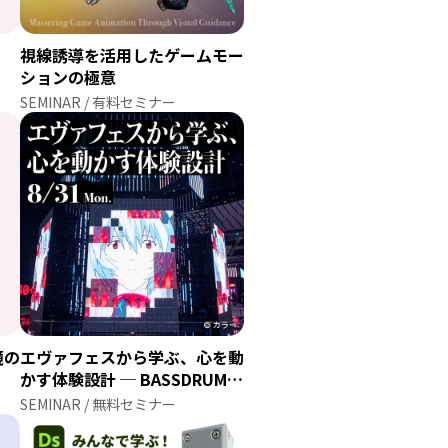
視線誘導を活用したゲームモー
ションの極意
SEMINAR / 有料セミナー
境の
エヴァフェスから学ぶ、心を動
かす体験設計 ─ BASSDRUMに
聞く、企画×技術が生む熱狂体
SEMINAR / 無料セミナー
験