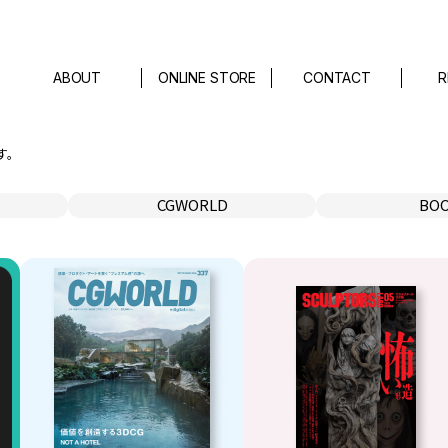
ABOUT
ONLINE STORE
CONTACT
R
す。
CGWORLD
BO
月刊誌
刊行
別冊
ゲーム
CGWORLD.jp
アート/
ト
映像/映画
プログラミン
ファッション/