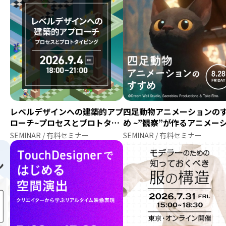
レベルデザインへの建築的アプ
四足動物アニメーションの
ローチ~プロセスとプロトタイ
め ~”観察”が作るアニメー
ピング~
ン~
SEMINAR / 有料セミナー
SEMINAR / 有料セミナー