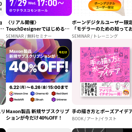
ョ
〈リアル開催〉
ボーンデジタルユーザー限
新動
TouchDesignerではじめる空
「モデラーのための知って
に学
間演出 ─ クリエイターから学
べき服の構造」講座
SEMINAR / 無料セミナー
SEMINAR / トレーニング
ぶリアルタイム映像表現
.1リ
Maxon製品 新規サブスクリプ
手の描き方とポーズアイデ
ションが今だけ40%OFF！
BOOK / アート/イラスト