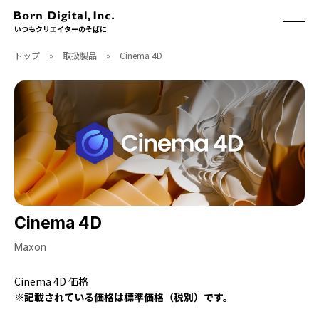
いつもクリエイターのそばに
トップ
»
取扱製品
»
Cinema 4D
ABOUT
ONLINE STORE
CONTACT
RECRUIT
クリエイターズID
ACCESS
取扱製品
CGWORLD
ソフトウェア
月刊誌
フォント
別冊
ハードウェア
CGWORLD.jp
ソフトウェアサポート
Cinema 4D
BOOK
SEMINAR
Maxon
刊行順
有料セミナー
Cinema 4D 価格
ゲーム/CG
無料セミナー
※記載されている価格は標準価格（税別）です。
アート/イラスト
トレーニング
映像/映画/アニメ
チュートリアル