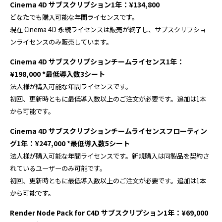
Cinema 4D サブスクリプション1年：¥134,800
プログラミング/ウェブ
検定
どなたでも購入可能な年間ライセンスです。
ファッション/デザイン/他
スケジュール
現在 Cinema 4D 永続ライセンスは販売が終了し、サブスクリプショ
その他
ンライセンスのみ販売しています。
Cinema 4D サブスクリプションチームライセンス1年：
¥198,000 *最低導入数3シート
x
facebook
youtube
法人様が購入可能な年間ライセンスです。
初回、更新時ともに最低導入数以上のご注文が必要です。追加は1本
から可能です。
Cinema 4D サブスクリプションチームライセンスフローティン
グ1年：¥247,000 *最低導入数5シート
法人様が購入可能な年間ライセンスです。新規購入は同製品を契約さ
れているユーザーのみ可能です。
初回、更新時ともに最低導入数以上のご注文が必要です。追加は1本
から可能です。
Render Node Pack for C4D サブスクリプション1年：¥69,000