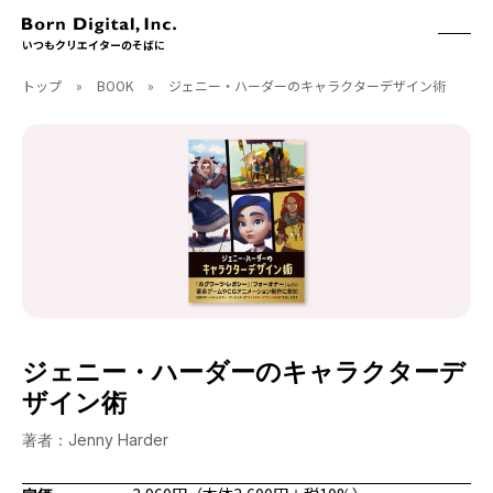
いつもクリエイターのそばに
トップ
»
BOOK
»
ジェニー・ハーダーのキャラクターデザイン術
ABOUT
ONLINE STORE
CONTACT
RECRUIT
クリエイターズID
ACCESS
取扱製品
CGWORLD
ソフトウェア
月刊誌
フォント
別冊
ハードウェア
CGWORLD.jp
ソフトウェアサポート
ジェニー・ハーダーのキャラクターデ
BOOK
SEMINAR
ザイン術
刊行順
有料セミナー
ゲーム/CG
無料セミナー
著者：Jenny Harder
アート/イラスト
トレーニング
映像/映画/アニメ
チュートリアル