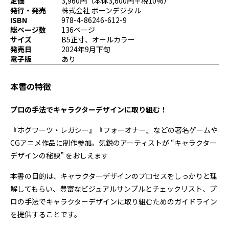
定価
3,960円（本体3,600円＋税10%）
プログラミング/ウェブ
検定
発行・発売
株式会社 ボーンデジタル
ISBN
978-4-86246-612-9
ファッション/デザイン/他
スケジュール
総ページ数
136ページ
その他
サイズ
B5正寸、オールカラー
発売日
2024年9月下旬
電子版
あり
x
facebook
youtube
本書の特徴
プロの手法でキャラクターデザインに取り組む！
『ホグワーツ・レガシー』『フォーオナー』などの著名ゲームや
CGアニメ作品に制作参加。気鋭のアーティストが “キャラクター
デザインの秘訣” をおしえます
本書の目的は、キャラクターデザインのプロセスをしっかりと理
解してもらい、豊富なビジュアルサンプルとチェックリスト、プ
ロの手法でキャラクターデザインに取り組むためのガイドライン
を提供することです。