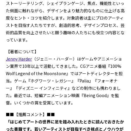
ストーリーテリング、シェイプランゲージ、焦点、機能性といっ
た側面に触れながら、デザインをより魅力的なものに仕上げる高
度なヒント・コツを紹介します。対象読者は主にプロのアーティ
ストを目指す人たちですが、創造的思考、デザインプロセス、芸
術的品質を向上させたいと願う趣味の人たちにも役立つ内容とな
っています。
【著者について】
Jenny Harder
（ジェニー・ハーダー）はゲームやアニメーショ
ン業界で10年以上で活動してきました。CGアニメ番組『100%
Wolf:Legend of the Moonstone』ではアートディレクターを担
当。ゲーム『ホグワーツ・レガシー』『Palia』『フォーオナ
ー』『ディズニー インフィニティ』などの制作にも携わりまし
た。最近では、短編アニメーション映画『Being Good』を監
督。いくつかの賞を受賞しています。
■■【推薦コメント】■■
「はじめてアートの世界に足を踏み入れたときに読んでおきたか
った書籍です。若いアーティストが目指すべき視点とノウハウが