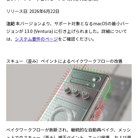
プログラミング/ウェブ
検定
リリース日: 2026年6月22日
ファッション/デザイン/他
スケジュール
その他
注記
本バージョンより、サポート対象となるmacOSの最小バー
ジョンが 13.0 (Ventura) に引き上げられました。詳細について
は、
システム要件のページ
をご確認ください。
x
facebook
youtube
スキュー（歪み）ペイントによるベイクワークフローの改善
ベイクワークフローが刷新され、継続的な自動再ベイク、メッシ
ュ上でのスキュー（歪み）補正ペイント、エッジ保護、および再