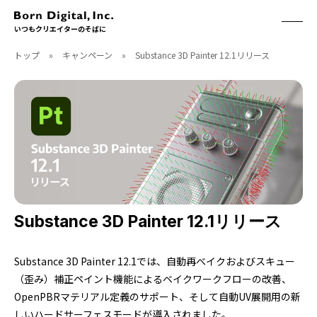
いつもクリエイターのそばに
トップ
»
キャンペーン
»
Substance 3D Painter 12.1リリース
ABOUT
ONLINE STORE
CONTACT
RECRUIT
クリエイターズID
ACCESS
取扱製品
CGWORLD
ソフトウェア
月刊誌
フォント
別冊
ハードウェア
CGWORLD.jp
ソフトウェアサポート
Substance 3D Painter 12.1リリース
BOOK
SEMINAR
Substance 3D Painter 12.1では、自動再ベイクおよびスキュー
刊行順
有料セミナー
（歪み）補正ペイント機能によるベイクワークフローの改善、
ゲーム/CG
無料セミナー
OpenPBRマテリアル定義のサポート、そして自動UV展開用の新
アート/イラスト
トレーニング
映像/映画/アニメ
チュートリアル
しいハードサーフェスモードが導入されました。