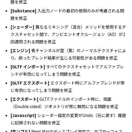
題を修正
[Substance]
入出力ノードの最初の使用のみが考慮される問
題を修正
[シェーダー]
異なるミキシング（混合）メソッドを使用するテ
クスチャセット間で、アンビエントオクルージョン（AO）が2
回適用される問題を修正
[エンジン]
青チャンネルが空（黒）のノーマルテクスチャによ
り、誤ったブレンド結果が生じる可能性がある問題を修正
[GLTF インポート]
すべてのテクスチャセットでアルファブレ
ンドが有効になってしまう問題を修正
[GLTF エクスポート]
エクスポート時にアルファブレンドが常
に有効になってしまう問題を修正
[エクスポート]
GLTFファイルのインポート時に、両面
（Double sided）ジオメトリが常に無効になる問題を修正
[Javascript]
シェーダー設定の変更がUndo（元に戻す）履歴
に記録されない問題を修正
[サンプル]
Meet Matのディスプレイ設定で、サブサーフェス