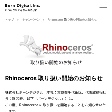
いつもクリエイターのそばに
トップ
»
キャンペーン
»
Rhinoceros 取り扱い開始のお知らせ
ABOUT
ONLINE STORE
CONTACT
RECRUIT
クリエイターズID
ACCESS
取扱製品
CGWORLD
ソフトウェア
月刊誌
フォント
別冊
ハードウェア
CGWORLD.jp
ソフトウェアサポート
Rhinoceros 取り扱い開始のお知らせ
BOOK
SEMINAR
株式会社ボーンデジタル（本社：東京都千代田区、代表取締役社
刊行順
有料セミナー
長：新 和也、以下「ボーンデジタル」）は、
ゲーム/CG
無料セミナー
この度、Rhinoceros の取り扱いを開始することをお知らせいた
アート/イラスト
トレーニング
映像/映画/アニメ
チュートリアル
します。