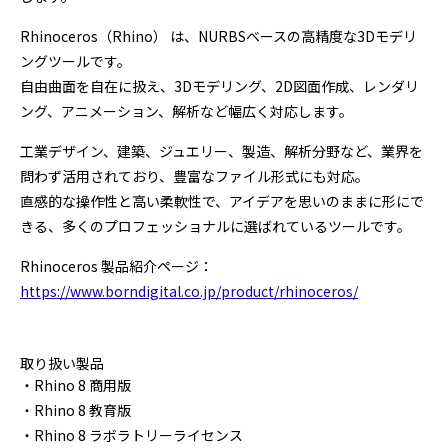
プログラミング/ウェブ
検定
Rhinoceros（Rhino） は、NURBSベースの高精度な3Dモデリ
ファッション/デザイン/他
スケジュール
ングツールです。
その他
自由曲面を自在に扱え、3Dモデリング、2D図面作成、レンダリ
ング、アニメーション、解析など幅広く対応します。
工業デザイン、建築、ジュエリー、製造、解析分野など、業界を
x
facebook
youtube
問わず活用されており、豊富なファイル形式にも対応。
直感的な操作性と高い柔軟性で、アイデアを思いのままに形にで
きる、多くのプロフェッショナルに選ばれているツールです。
Rhinoceros 製品紹介ページ：
https://www.borndigital.co.jp/product/rhinoceros/
取り扱い製品
・Rhino 8 商用版
・Rhino 8 教育版
・Rhino 8 ラボラトリーライセンス