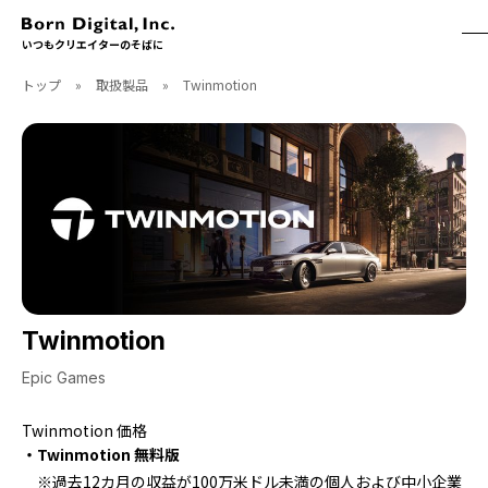
いつもクリエイターのそばに
トップ
»
取扱製品
»
Twinmotion
ABOUT
ONLINE STORE
CONTACT
RECRUIT
クリエイターズID
ACCESS
取扱製品
CGWORLD
ソフトウェア
月刊誌
フォント
別冊
ハードウェア
CGWORLD.jp
ソフトウェアサポート
Twinmotion
BOOK
SEMINAR
Epic Games
刊行順
有料セミナー
Twinmotion 価格
ゲーム/CG
無料セミナー
・Twinmotion 無料版
アート/イラスト
トレーニング
※過去12カ月の収益が100万米ドル未満の個人および中小企業
映像/映画/アニメ
チュートリアル