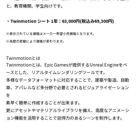
と、教育機関、学生向けです。
プログラミング/ウェブ
検定
ファッション/デザイン/他
スケジュール
その他
・Twinmotion シート 1年：63,000
円(税込み69,300円)
※表示されている価格はメーカー希望小売価格となります。
※為替の変動により価格が変わります。
x
facebook
youtube
Twinmotionとは
Twinmotionとは、Epic Gamesが提供するUnreal Engineをベ
ースとした、リアルタイムレンダリングツールです。
多様なデータフォーマットに対応することで、建築や製造、自動
車、アパレルなど多分野で必要とされるビジュアライゼーション
を
素早く簡単に作成することが出来ます。
更にアセットやマテリアルライブラリを備え、高度なアニメーシ
ョン機能を活用することで説得力のあるシーンを制作します。