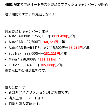
4日間限定
で下記オートデスク製品のフラッシュキャンペーンが開始
短い期間ですが、お見逃しなく！
対象製品とキャンペーン価格
AutoCAD Plus：256,300円→
213,498円
／年
AutoCAD：82,500円→
68,723円
／年
AutoCAD Revit LT Suite：115,500円→
96,212円
／年
3ds Max：338,000円→
282,221円
／年
Maya：338,000円→
282,221円
／年
Fusion：114,400円→
85,800円
／年
※表示価格は税込価格です。
購入に関して
新規サブスクリプション1年が対象です。
購入上限：5シートまで
日割り購入可能です。