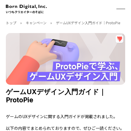
いつもクリエイターのそばに
トップ
»
キャンペーン
»
ゲームUXデザイン入門ガイド｜ProtoPie
ABOUT
ONLINE STORE
CONTACT
RECRUIT
クリエイターズID
ACCESS
取扱製品
CGWORLD
ソフトウェア
月刊誌
フォント
別冊
ハードウェア
CGWORLD.jp
ソフトウェアサポート
ゲームUXデザイン入門ガイド｜
ProtoPie
BOOK
SEMINAR
刊行順
有料セミナー
ゲーム/CG
無料セミナー
ゲームのUXデザインに関する入門ガイドが掲載されました。
アート/イラスト
トレーニング
以下の内容でまとめられておりますので、ぜひご一読ください。
映像/映画/アニメ
チュートリアル