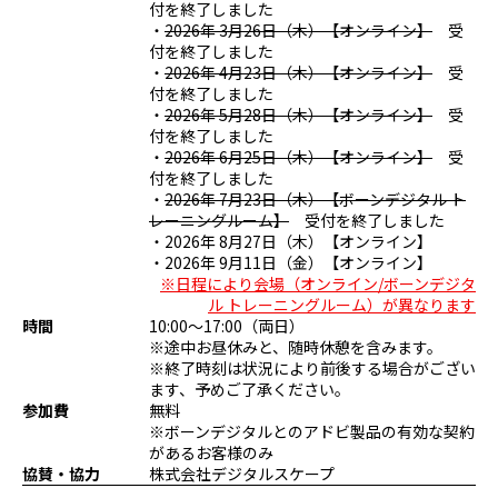
付を終了しました
プログラミング/ウェブ
検定
・
2026年 3月26日（木）【オンライン】
受
ファッション/デザイン/他
スケジュール
付を終了しました
・
2026年 4月23日（木）【オンライン】
受
その他
付を終了しました
・
2026年 5月28日（木）【オンライン】
受
付を終了しました
・
2026年 6月25日（木）【オンライン】
受
x
facebook
youtube
付を終了しました
・
2026年 7月23日（木）【ボーンデジタル ト
レーニングルーム】
受付を終了しました
・2026年 8月27日（木）【オンライン】
・2026年 9月11日（金）【オンライン】
※日程により会場（オンライン/ボーンデジタ
ル トレーニングルーム）が異なります
時間
10:00～17:00（両日）
※途中お昼休みと、随時休憩を含みます。
※終了時刻は状況により前後する場合がござい
ます、予めご了承ください。
参加費
無料
※ボーンデジタルとのアドビ製品の有効な契約
があるお客様のみ
協賛・協力
株式会社デジタルスケープ