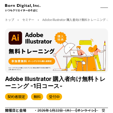
いつもクリエイターのそばに
トップ
»
セミナー
»
Adobe Illustrator 購入者向け無料トレーニング -1
ABOUT
ONLINE STORE
CONTACT
RECRUIT
クリエイターズID
ACCESS
取扱製品
CGWORLD
ソフトウェア
月刊誌
フォント
別冊
ハードウェア
CGWORLD.jp
ソフトウェアサポート
Adobe Illustrator 購入者向け無料トレ
ーニング -1日コース-
BOOK
SEMINAR
刊行順
有料セミナー
契約者限定
無料
受付中
ゲーム/CG
無料セミナー
アート/イラスト
トレーニング
開催日と会場
・
2026年 1月22日（木）【オンライン】
受
映像/映画/アニメ
チュートリアル