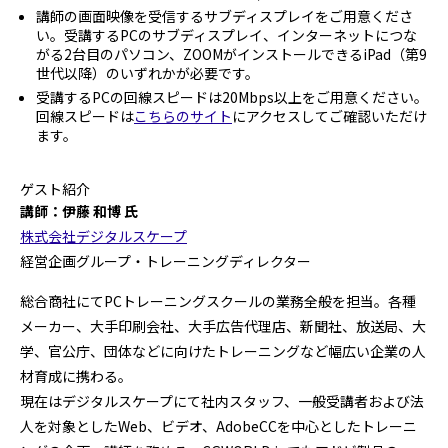
講師の画面映像を受信するサブディスプレイをご用意くださ
い。受講するPCのサブディスプレイ、インターネットにつな
がる2台目のパソコン、ZOOMがインストールできるiPad（第9
世代以降）のいずれかが必要です。
受講するPCの回線スピードは20Mbps以上をご用意ください。
回線スピードは
こちらのサイト
にアクセスしてご確認いただけ
ます。
ゲスト紹介
講師：伊藤 和博 氏
株式会社デジタルスケープ
経営企画グループ・トレーニングディレクター
総合商社にてPCトレーニングスクールの業務全般を担当。各種
メーカー、大手印刷会社、大手広告代理店、新聞社、放送局、大
学、官公庁、団体などに向けたトレーニングなど幅広い企業の人
材育成に携わる。
現在はデジタルスケープにて社内スタッフ、一般受講者および法
人を対象としたWeb、ビデオ、AdobeCCを中心としたトレーニ