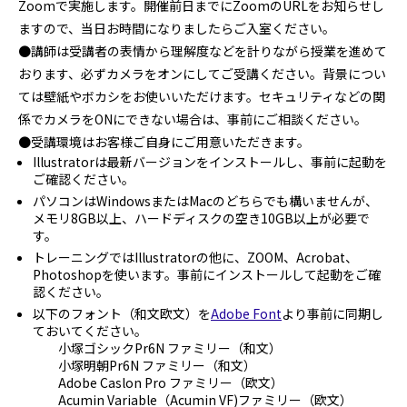
Zoomで実施します。開催前日までにZoomのURLをお知らせし
ますので、当日お時間になりましたらご入室ください。
●講師は受講者の表情から理解度などを計りながら授業を進めて
おります、必ずカメラをオンにしてご受講ください。背景につい
ては壁紙やボカシをお使いいただけます。セキュリティなどの関
係でカメラをONにできない場合は、事前にご相談ください。
●受講環境はお客様ご自身にご用意いただきます。
Illustratorは最新バージョンをインストールし、事前に起動を
ご確認ください。
パソコンはWindowsまたはMacのどちらでも構いませんが、
メモリ8GB以上、ハードディスクの空き10GB以上が必要で
す。
トレーニングではIllustratorの他に、ZOOM、Acrobat、
Photoshopを使います。事前にインストールして起動をご確
認ください。
以下のフォント（和文欧文）を
Adobe Font
より事前に同期し
ておいてください。
小塚ゴシックPr6N ファミリー（和文）
小塚明朝Pr6N ファミリー（和文）
Adobe Caslon Pro ファミリー（欧文）
Acumin Variable（Acumin VF)ファミリー（欧文）