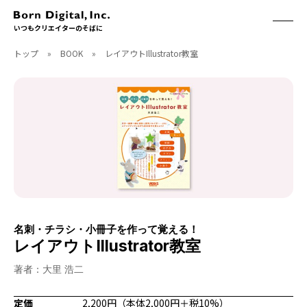
いつもクリエイターのそばに
トップ
»
BOOK
»
レイアウトIllustrator教室
ABOUT
ONLINE STORE
CONTACT
RECRUIT
クリエイターズID
ACCESS
取扱製品
CGWORLD
ソフトウェア
月刊誌
フォント
別冊
ハードウェア
CGWORLD.jp
ソフトウェアサポート
名刺・チラシ・小冊子を作って覚える！
BOOK
SEMINAR
レイアウトIllustrator教室
刊行順
有料セミナー
著者：大里 浩二
ゲーム/CG
無料セミナー
アート/イラスト
トレーニング
定価
2,200円（本体2,000円＋税10%）
映像/映画/アニメ
チュートリアル