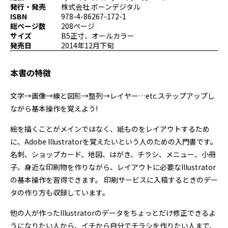
発行・発売
株式会社 ボーンデジタル
プログラミング/ウェブ
検定
ISBN
978-4-86267-172-1
ファッション/デザイン/他
スケジュール
総ページ数
208ページ
その他
サイズ
B5正寸、オールカラー
発売日
2014年12月下旬
本書の特徴
x
facebook
youtube
文字→画像→線と図形→整列→レイヤー…etc.ステップアップし
ながら基本操作を覚えよう!
絵を描くことがメインではなく、紙ものをレイアウトするため
に、Adobe Illustratorを覚えたいという人のための入門書です。
名刺、ショップカード、地図、はがき、チラシ、メニュー、小冊
子、身近な印刷物を作りながら、レイアウトに必要なIllustrator
の基本操作を習得できます。 印刷サービスに入稿するときのデー
タの作り方も収録しています。
他の人が作ったIllustratorのデータをちょっとだけ修正できるよ
うになりたい人から、イチから自分でチラシを作りたい人まで、