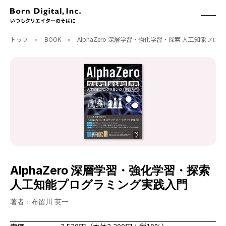
いつもクリエイターのそばに
トップ
»
BOOK
»
AlphaZero 深層学習・強化学習・探索 人工知能プ
ABOUT
ONLINE STORE
CONTACT
RECRUIT
クリエイターズID
ACCESS
取扱製品
CGWORLD
ソフトウェア
月刊誌
フォント
別冊
ハードウェア
CGWORLD.jp
ソフトウェアサポート
AlphaZero 深層学習・強化学習・探索
BOOK
SEMINAR
人工知能プログラミング実践入門
刊行順
有料セミナー
ゲーム/CG
無料セミナー
著者：布留川 英一
アート/イラスト
トレーニング
映像/映画/アニメ
チュートリアル