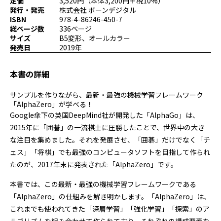
定価
3,520円（本体3,200円＋税10%）
プログラミング/ウェブ
検定
発行・発売
株式会社 ボーンデジタル
ISBN
978-4-86246-450-7
ファッション/デザイン/他
スケジュール
総ページ数
336ページ
その他
サイズ
B5変形、オールカラー
発売日
2019年
本書の詳細
x
facebook
youtube
サンプルを作りながら、最新・最強の機械学習フレームワーク
「AlphaZero」が学べる！
Google傘下の英国DeepMind社が開発した「AlphaGo」は、
2015年に「囲碁」の一流棋士に圧勝したことで、世界中の大き
な注目を集めました。それを発展させ、「囲碁」だけでなく「チ
ェス」「将棋」でも最強のコンピュータソフトを目指して作られ
たのが、2017年末に発表された「AlphaZero」です。
本書では、この最新・最強の機械学習フレームワークである
「AlphaZero」の仕組みを解き明かします。「AlphaZero」は、
これまでも使われてきた「深層学習」「強化学習」「探索」のア