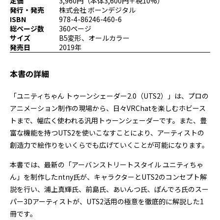
定価
3,960円（本体3,600円＋税10%）
プログラミング/ウェブ
検定
発行・発売
株式会社 ボーンデジタル
ISBN
978-4-86246-460-6
ファッション/デザイン/他
スケジュール
総ページ数
360ページ
その他
サイズ
B5変形、オールカラー
発売日
2019年
本書の詳細
x
facebook
youtube
「ユニティちゃん トゥーンシェーダー2.0（UTS2）」は、プロの
アニメーション制作の現場から、日々VRChatを楽しむホビース
トまで、幅広く使われる汎用トゥーンシェーダーです。また、豊
富な機能を持つUTS2を使いこなすことにより、アーティストの
創造力で絵作りをいくらでも広げていくことが可能になります。
本書では、最新の「アーバンストリートスタイル ユニティちゃ
ん」を制作したntny氏が、キャラクターとUTS2のコンセプト解
説を行い、浦上真輝氏、前島氏、あいんつ氏、ぽんでろ氏のスー
パー3Dアーティストが、UTS2活用の極意を徹底的に解説した1
冊です。