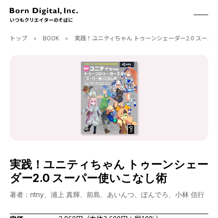
いつもクリエイターのそばに
トップ
»
BOOK
»
実践！ユニティちゃん トゥーンシェーダー2.0 スーパ
ABOUT
ONLINE STORE
CONTACT
RECRUIT
クリエイターズID
ACCESS
取扱製品
CGWORLD
ソフトウェア
月刊誌
フォント
別冊
ハードウェア
CGWORLD.jp
ソフトウェアサポート
実践！ユニティちゃん トゥーンシェー
BOOK
SEMINAR
ダー2.0 スーパー使いこなし術
刊行順
有料セミナー
ゲーム/CG
無料セミナー
著者：ntny、浦上 真輝、前島、あいんつ、ぽんでろ、小林 信行
アート/イラスト
トレーニング
映像/映画/アニメ
チュートリアル