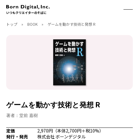
いつもクリエイターのそばに
トップ
»
BOOK
»
ゲームを動かす技術と発想 R
ABOUT
ONLINE STORE
CONTACT
RECRUIT
クリエイターズID
ACCESS
取扱製品
CGWORLD
ソフトウェア
月刊誌
フォント
別冊
ハードウェア
CGWORLD.jp
ソフトウェアサポート
ゲームを動かす技術と発想 R
BOOK
SEMINAR
刊行順
有料セミナー
著者：堂前 嘉樹
ゲーム/CG
無料セミナー
アート/イラスト
トレーニング
定価
2,970円（本体2,700円＋税10%）
発行・発売
株式会社 ボーンデジタル
映像/映画/アニメ
チュートリアル