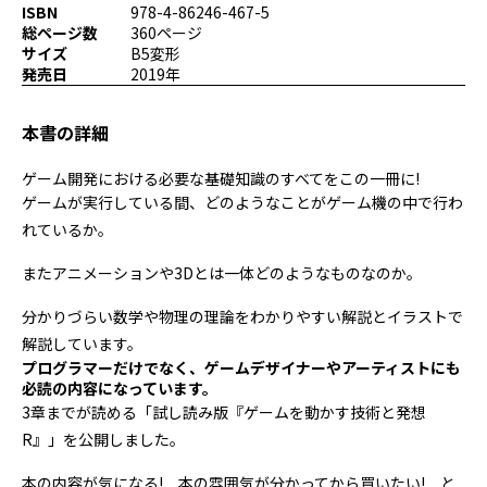
ISBN
978-4-86246-467-5
プログラミング/ウェブ
検定
総ページ数
360ページ
ファッション/デザイン/他
スケジュール
サイズ
B5変形
その他
発売日
2019年
本書の詳細
x
facebook
youtube
ゲーム開発における必要な基礎知識のすべてをこの一冊に!
ゲームが実行している間、どのようなことがゲーム機の中で行わ
れているか。
またアニメーションや3Dとは一体どのようなものなのか。
分かりづらい数学や物理の理論をわかりやすい解説とイラストで
解説しています。
プログラマーだけでなく、ゲームデザイナーやアーティストにも
必読の内容になっています。
3章までが読める「試し読み版『ゲームを動かす技術と発想
R』」を公開しました。
本の内容が気になる! 本の雰囲気が分かってから買いたい! と