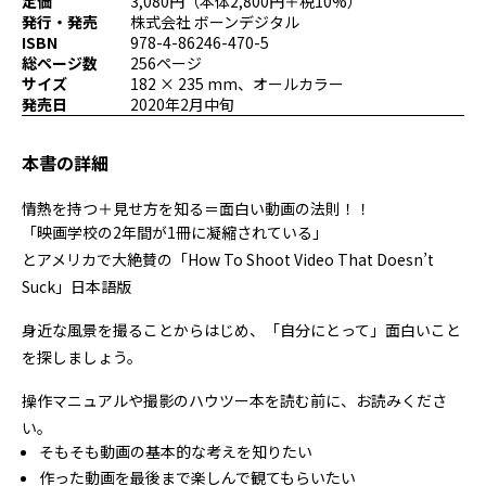
定価
3,080円（本体2,800円＋税10%）
プログラミング/ウェブ
検定
発行・発売
株式会社 ボーンデジタル
ISBN
978-4-86246-470-5
ファッション/デザイン/他
スケジュール
総ページ数
256ページ
その他
サイズ
182 × 235 mm、オールカラー
発売日
2020年2月中旬
本書の詳細
x
facebook
youtube
情熱を持つ＋見せ方を知る＝面白い動画の法則！！
「映画学校の2年間が1冊に凝縮されている」
とアメリカで大絶賛の「How To Shoot Video That Doesn’t
Suck」日本語版
身近な風景を撮ることからはじめ、「自分にとって」面白いこと
を探しましょう。
操作マニュアルや撮影のハウツー本を読む前に、お読みくださ
い。
そもそも動画の基本的な考えを知りたい
作った動画を最後まで楽しんで観てもらいたい