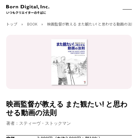
いつもクリエイターのそばに
トップ
»
BOOK
»
映画監督が教える また観たい! と思わせる動画の法則
ABOUT
ONLINE STORE
CONTACT
RECRUIT
クリエイターズID
ACCESS
取扱製品
CGWORLD
ソフトウェア
月刊誌
フォント
別冊
ハードウェア
CGWORLD.jp
ソフトウェアサポート
映画監督が教える また観たい! と思わ
BOOK
SEMINAR
せる動画の法則
刊行順
有料セミナー
ゲーム/CG
無料セミナー
著者：スティーヴ・ストックマン
アート/イラスト
トレーニング
映像/映画/アニメ
チュートリアル