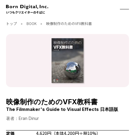
いつもクリエイターのそばに
トップ
»
BOOK
»
映像制作のためのVFX教科書
ABOUT
ONLINE STORE
CONTACT
RECRUIT
クリエイターズID
ACCESS
取扱製品
CGWORLD
ソフトウェア
月刊誌
フォント
別冊
ハードウェア
CGWORLD.jp
ソフトウェアサポート
映像制作のためのVFX教科書
BOOK
SEMINAR
The Filmmaker's Guide to Visual Effects 日本語版
刊行順
有料セミナー
著者：Eran Dinur
ゲーム/CG
無料セミナー
アート/イラスト
トレーニング
定価
4,620円（本体4,200円＋税10%）
映像/映画/アニメ
チュートリアル