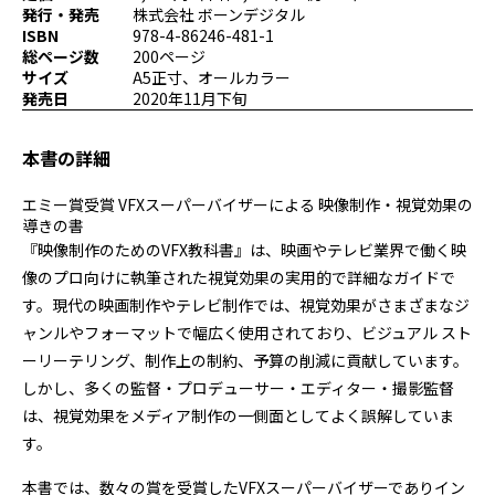
発行・発売
株式会社 ボーンデジタル
プログラミング/ウェブ
検定
ISBN
978-4-86246-481-1
ファッション/デザイン/他
スケジュール
総ページ数
200ページ
その他
サイズ
A5正寸、オールカラー
発売日
2020年11月下旬
本書の詳細
x
facebook
youtube
エミー賞受賞 VFXスーパーバイザーによる 映像制作・視覚効果の
導きの書
『映像制作のためのVFX教科書』は、映画やテレビ業界で働く映
像のプロ向けに執筆された視覚効果の実用的で詳細なガイドで
す。現代の映画制作やテレビ制作では、視覚効果がさまざまなジ
ャンルやフォーマットで幅広く使用されており、ビジュアル スト
ーリーテリング、制作上の制約、予算の削減に貢献しています。
しかし、多くの監督・プロデューサー・エディター・撮影監督
は、視覚効果をメディア制作の一側面としてよく誤解していま
す。
本書では、数々の賞を受賞したVFXスーパーバイザーでありイン