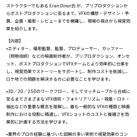
ストラクターでもある Eran Dinur氏 が、プリプロダクションか
らポストプロダクションに至るまで、VFXの構想・デザイン・予
算、企画・撮影・レビューまでを網羅し、現場の視点から視覚効
果を紹介します。
【内容】
•エディター、撮影監督、監督、プロデューサー、ガッファー
（照明技師）などの映画制作者が、プリプロダクション、オンセ
ット、ポストプロダクションでVFXチームとより効率的に仕事を
し、視覚効果でストーリーをサポートし、制作コストを削減し、
ロケ地での問題を解決するのに必要なことを学びます。
•3D／2D／2.5Dのワークフロー、そしてマッチムーブから合成に
至るまでさまざまな VFX技術・フォトリアリズム・視差・ロト・
抽出などの重要な概念を理解し、最も一般的な VFXの種類と映画
制作における役割に精通し、VFXショットのコストと複雑さを効
果的に計画する方法を学びます。
•業界のプロの経験に基づいた図解の多い実例で視覚効果のコン