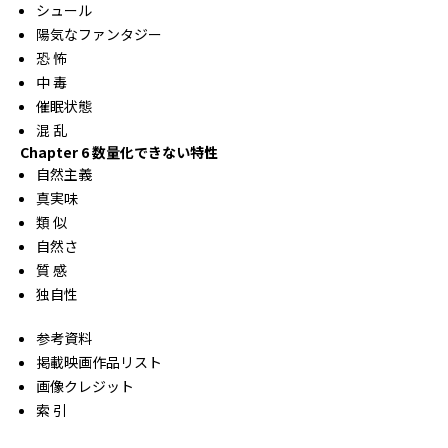
シュール
陽気なファンタジー
恐 怖
中 毒
催眠状態
混 乱
Chapter 6 数量化できない特性
自然主義
真実味
類 似
自然さ
質 感
独自性
参考資料
掲載映画作品リスト
画像クレジット
索 引