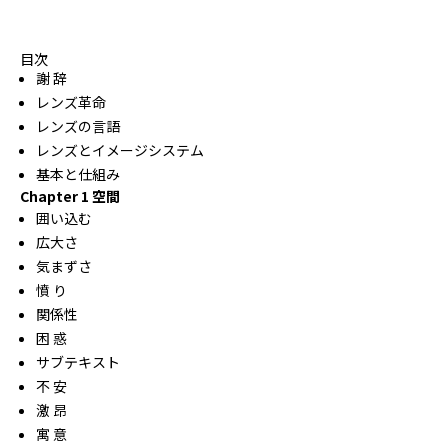
目次
謝 辞
レンズ革命
レンズの言語
レンズとイメージシステム
基本と仕組み
Chapter 1 空間
囲い込む
広大さ
気まずさ
憤 り
関係性
困 惑
サブテキスト
不 安
激 昂
寓 意