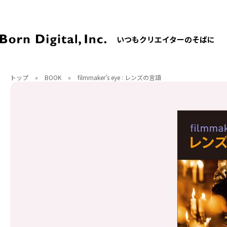
いつもクリエイターのそばに
トップ
»
BOOK
»
filmmaker’s eye : レンズの言語