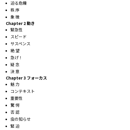
迫る危機
秩 序
象 徴
Chapter 2 動き
緊急性
スピード
サスペンス
絶 望
急げ！
疑 念
決 意
Chapter 3 フォーカス
魅 力
コンテキスト
重要性
驚 愕
否 認
虫の知らせ
緊 迫