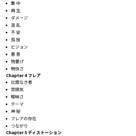
集 中
再 生
ダメージ
混 乱
不 安
孤 独
ビジョン
悪 意
物憂げ
明快さ
Chapter 4 フレア
比類なき者
雰囲気
曖昧さ
テーマ
神 秘
フレアの存在
つながり
Chapter 5 ディストーション