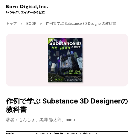
いつもクリエイターのそばに
トップ
»
BOOK
»
作例で学ぶ Substance 3D Designerの教科書
ABOUT
ONLINE STORE
CONTACT
RECRUIT
クリエイターズID
ACCESS
取扱製品
CGWORLD
ソフトウェア
月刊誌
フォント
別冊
ハードウェア
CGWORLD.jp
ソフトウェアサポート
作例で学ぶ Substance 3D Designerの
BOOK
SEMINAR
教科書
刊行順
有料セミナー
ゲーム/CG
無料セミナー
著者：もんしょ、黒澤 徹太郎、mino
アート/イラスト
トレーニング
映像/映画/アニメ
チュートリアル