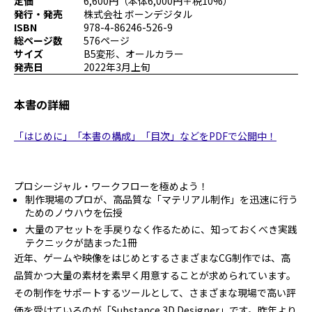
定価
6,600円（本体6,000円＋税10%）
プログラミング/ウェブ
検定
発行・発売
株式会社 ボーンデジタル
ISBN
978-4-86246-526-9
ファッション/デザイン/他
スケジュール
総ページ数
576ページ
その他
サイズ
B5変形、オールカラー
発売日
2022年3月上旬
本書の詳細
x
facebook
youtube
「はじめに」「本書の構成」「目次」などをPDFで公開中！
プロシージャル・ワークフローを極めよう！
制作現場のプロが、高品質な「マテリアル制作」を迅速に行う
ためのノウハウを伝授
大量のアセットを手戻りなく作るために、知っておくべき実践
テクニックが詰まった1冊
近年、ゲームや映像をはじめとするさまざまなCG制作では、高
品質かつ大量の素材を素早く用意することが求められています。
その制作をサポートするツールとして、さまざまな現場で高い評
価を受けているのが「Substance 3D Designer」です。昨年より