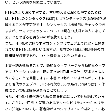
い、という読者を対象にしています。
HTMLをより深く学習する、言い換えると深く理解するために
は、HTMLのシンタックス(構文)とセマンティックス(意味論)を理
解することが不可欠です。シンタックスは機械的にチェックでき
ますが、セマンティックスについては現在の技術では人によるチ
ェックをせざるを得ないのが現状でしょう。
また、HTMLの究極の学習コンテンツはウェブ上で策定・公開さ
れているHTML仕様といえますが、現在のHTML仕様は多数の前
提知識が必要であり、中・上級者向けともいえます。
本書を読み進めることで、静的なウェブページから動的なウェブ
アプリケーションまで、筋の通ったHTMLを設計・記述できるよ
うになることを目指します。本書では触れていませんが、これに
より現代のウェブページに不可欠なCSSやJavaScriptの設計・作
成についても理解が深まることでしょう。
また、HTML仕様を読むための前提知識についても解説していま
す。さらに、HTMLと関連のあるアクセシビリティやセキュリテ
ィの知識についても、著者陣がスペシャリストの立場として、必