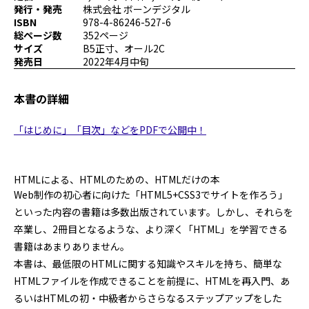
発行・発売
株式会社 ボーンデジタル
プログラミング/ウェブ
検定
ISBN
978-4-86246-527-6
ファッション/デザイン/他
スケジュール
総ページ数
352ページ
その他
サイズ
B5正寸、オール2C
発売日
2022年4月中旬
本書の詳細
x
facebook
youtube
「はじめに」「目次」などをPDFで公開中！
HTMLによる、HTMLのための、HTMLだけの本
Web制作の初心者に向けた「HTML5+CSS3でサイトを作ろう」
といった内容の書籍は多数出版されています。しかし、それらを
卒業し、2冊目となるような、より深く「HTML」を学習できる
書籍はあまりありません。
本書は、最低限のHTMLに関する知識やスキルを持ち、簡単な
HTMLファイルを作成できることを前提に、HTMLを再入門、あ
るいはHTMLの初・中級者からさらなるステップアップをした