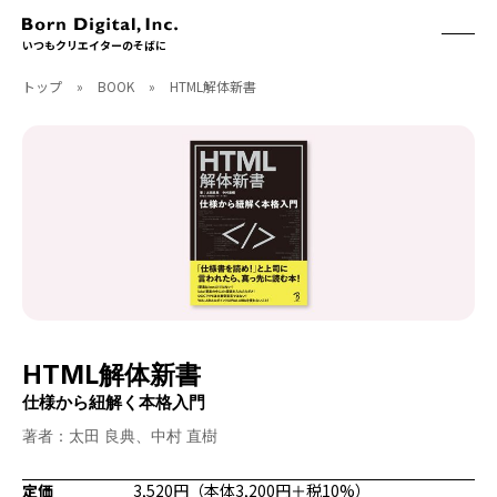
いつもクリエイターのそばに
トップ
»
BOOK
»
HTML解体新書
ABOUT
ONLINE STORE
CONTACT
RECRUIT
クリエイターズID
ACCESS
取扱製品
CGWORLD
ソフトウェア
月刊誌
フォント
別冊
ハードウェア
CGWORLD.jp
ソフトウェアサポート
HTML解体新書
BOOK
SEMINAR
仕様から紐解く本格入門
刊行順
有料セミナー
著者：太田 良典、中村 直樹
ゲーム/CG
無料セミナー
アート/イラスト
トレーニング
定価
3,520円（本体3,200円＋税10%）
映像/映画/アニメ
チュートリアル