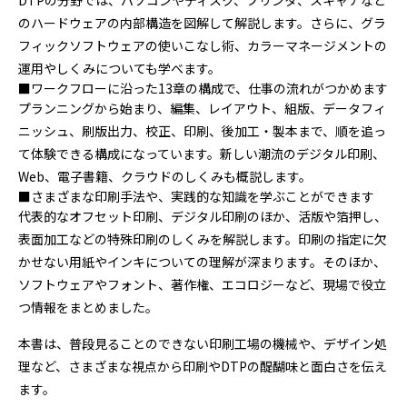
DTPの分野では、パソコンやディスク、プリンタ、スキャナなど
のハードウェアの内部構造を図解して解説します。さらに、グラ
フィックソフトウェアの使いこなし術、カラーマネージメントの
運用やしくみについても学べます。
■ワークフローに沿った13章の構成で、仕事の流れがつかめます
プランニングから始まり、編集、レイアウト、組版、データフィ
ニッシュ、刷版出力、校正、印刷、後加工・製本まで、順を追っ
て体験できる構成になっています。新しい潮流のデジタル印刷、
Web、電子書籍、クラウドのしくみも概説します。
■さまざまな印刷手法や、実践的な知識を学ぶことができます
代表的なオフセット印刷、デジタル印刷のほか、活版や箔押し、
表面加工などの特殊印刷のしくみを解説します。印刷の指定に欠
かせない用紙やインキについての理解が深まります。そのほか、
ソフトウェアやフォント、著作権、エコロジーなど、現場で役立
つ情報をまとめました。
本書は、普段見ることのできない印刷工場の機械や、デザイン処
理など、さまざまな視点から印刷やDTPの醍醐味と面白さを伝え
ます。