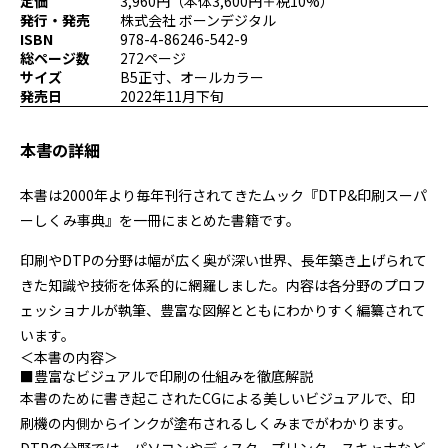
定価
3,960円（本体3,600円＋税10%）
プログラミング/ウェブ
検定
発行・発売
株式会社 ボーンデジタル
ISBN
978-4-86246-542-9
ファッション/デザイン/他
スケジュール
総ページ数
272ページ
その他
サイズ
B5正寸、オールカラー
発売日
2022年11月下旬
本書の詳細
x
facebook
youtube
本書は2000年より毎年刊行されてきたムック『DTP&印刷スーパ
ーしくみ事典』を一冊にまとめた書籍です。
印刷やDTPの分野は幅が広く奥が深い世界、長年築き上げられて
きた知識や技術を体系的に網羅しました。内容は各分野のプロフ
ェッショナルが執筆、豊富な図解とともにわかりすく編纂されて
います。
＜本書の内容＞
■豊富なビジュアルで印刷の仕組みを徹底解説
本書のために書き起こされたCGによる美しいビジュアルで、印
刷機の内側からインクが塗布されるしくみまでがわかります。