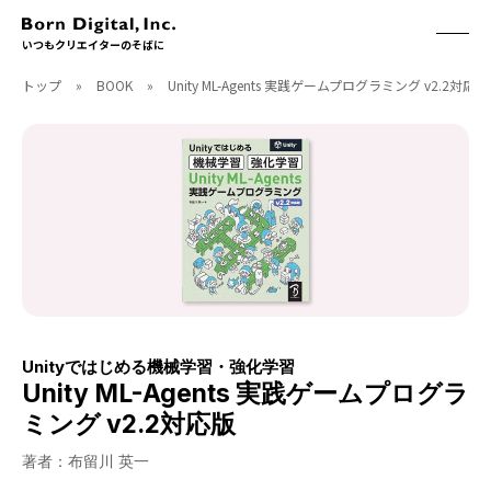
いつもクリエイターのそばに
トップ
»
BOOK
»
Unity ML-Agents 実践ゲームプログラミング v2.2対応版
ABOUT
ONLINE STORE
CONTACT
RECRUIT
クリエイターズID
ACCESS
取扱製品
CGWORLD
ソフトウェア
月刊誌
フォント
別冊
ハードウェア
CGWORLD.jp
ソフトウェアサポート
Unityではじめる機械学習・強化学習
BOOK
SEMINAR
Unity ML-Agents 実践ゲームプログラ
刊行順
有料セミナー
ミング v2.2対応版
ゲーム/CG
無料セミナー
アート/イラスト
トレーニング
著者：布留川 英一
映像/映画/アニメ
チュートリアル