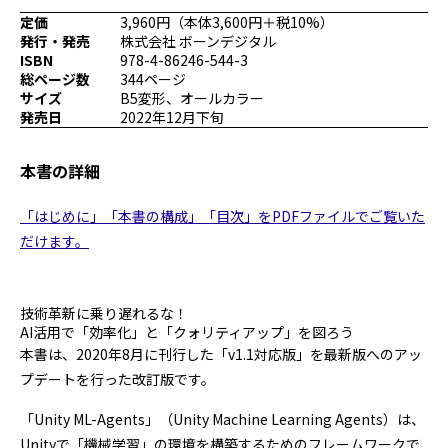
プログラミング/ウェブ
検定
定価
3,960円（本体3,600円＋税10%）
発行・発売
株式会社 ボーンデジタル
ファッション/デザイン/他
スケジュール
ISBN
978-4-86246-544-3
その他
総ページ数
344ページ
サイズ
B5変形、オールカラー
発売日
2022年12月下旬
x
facebook
youtube
本書の詳細
「はじめに」「本書の構成」「目次」をPDFファイルでご覧いた
だけます。
技術革新に乗り遅れるな！
AI活用で「効率化」と「クォリティアップ」を図ろう
本書は、2020年8月に刊行した「v1.1対応版」を最新版へのアッ
プデートを行った改訂版です。
「Unity ML-Agents」（Unity Machine Learning Agents）は、
Unityで「機械学習」の環境を構築するためのフレームワークで