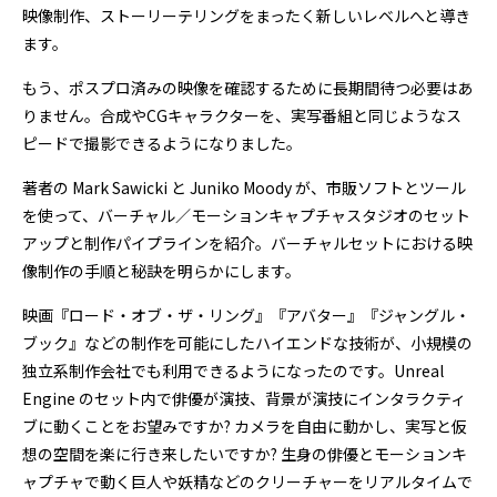
映像制作、ストーリーテリングをまったく新しいレベルへと導き
ます。
もう、ポスプロ済みの映像を確認するために長期間待つ必要はあ
りません。合成やCGキャラクターを、実写番組と同じようなス
ピードで撮影できるようになりました。
著者の Mark Sawicki と Juniko Moody が、市販ソフトとツール
を使って、バーチャル／モーションキャプチャスタジオのセット
アップと制作パイプラインを紹介。バーチャルセットにおける映
像制作の手順と秘訣を明らかにします。
映画『ロード・オブ・ザ・リング』『アバター』『ジャングル・
ブック』などの制作を可能にしたハイエンドな技術が、小規模の
独立系制作会社でも利用できるようになったのです。Unreal
Engine のセット内で俳優が演技、背景が演技にインタラクティ
ブに動くことをお望みですか? カメラを自由に動かし、実写と仮
想の空間を楽に行き来したいですか? 生身の俳優とモーションキ
ャプチャで動く巨人や妖精などのクリーチャーをリアルタイムで