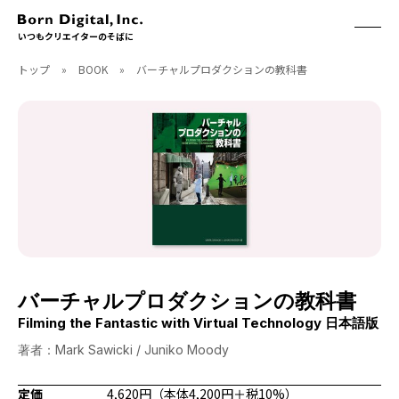
いつもクリエイターのそばに
トップ
»
BOOK
»
バーチャルプロダクションの教科書
ABOUT
ONLINE STORE
CONTACT
RECRUIT
クリエイターズID
ACCESS
取扱製品
CGWORLD
ソフトウェア
月刊誌
フォント
別冊
ハードウェア
CGWORLD.jp
ソフトウェアサポート
バーチャルプロダクションの教科書
BOOK
SEMINAR
Filming the Fantastic with Virtual Technology 日本語版
刊行順
有料セミナー
著者：Mark Sawicki / Juniko Moody
ゲーム/CG
無料セミナー
アート/イラスト
トレーニング
定価
4,620円（本体4,200円＋税10%）
映像/映画/アニメ
チュートリアル