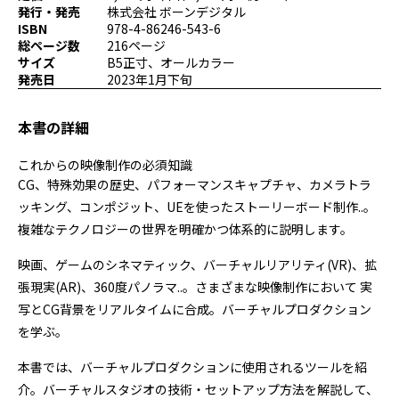
発行・発売
株式会社 ボーンデジタル
プログラミング/ウェブ
検定
ISBN
978-4-86246-543-6
ファッション/デザイン/他
スケジュール
総ページ数
216ページ
その他
サイズ
B5正寸、オールカラー
発売日
2023年1月下旬
本書の詳細
x
facebook
youtube
これからの映像制作の必須知識
CG、特殊効果の歴史、パフォーマンスキャプチャ、カメラトラ
ッキング、コンポジット、UEを使ったストーリーボード制作..。
複雑なテクノロジーの世界を明確かつ体系的に説明します。
映画、ゲームのシネマティック、バーチャルリアリティ(VR)、拡
張現実(AR)、360度パノラマ..。さまざまな映像制作において 実
写とCG背景をリアルタイムに合成。バーチャルプロダクション
を学ぶ。
本書では、バーチャルプロダクションに使用されるツールを紹
介。バーチャルスタジオの技術・セットアップ方法を解説して、