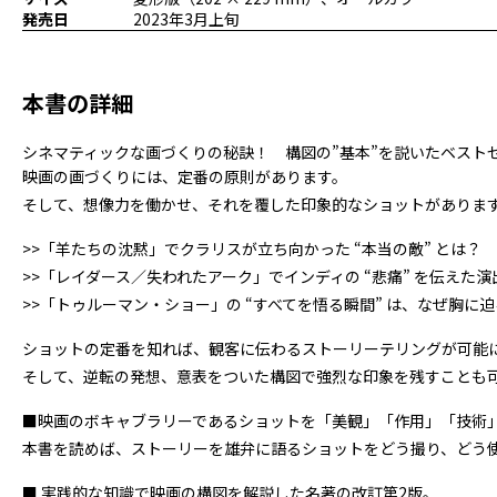
発売日
2023年3月上旬
本書の詳細
シネマティックな画づくりの秘訣！ 構図の”基本”を説いたベスト
映画の画づくりには、定番の原則があります。
そして、想像力を働かせ、それを覆した印象的なショットがありま
>>「羊たちの沈黙」でクラリスが立ち向かった “本当の敵” とは？
>>「レイダース／失われたアーク」でインディの “悲痛” を伝えた演
>>「トゥルーマン・ショー」の “すべてを悟る瞬間” は、なぜ胸に
ショットの定番を知れば、観客に伝わるストーリーテリングが可能
そして、逆転の発想、意表をついた構図で強烈な印象を残すことも
■映画のボキャブラリーであるショットを「美観」「作用」「技術
本書を読めば、ストーリーを雄弁に語るショットをどう撮り、どう
■ 実践的な知識で映画の構図を解説した名著の改訂第2版。