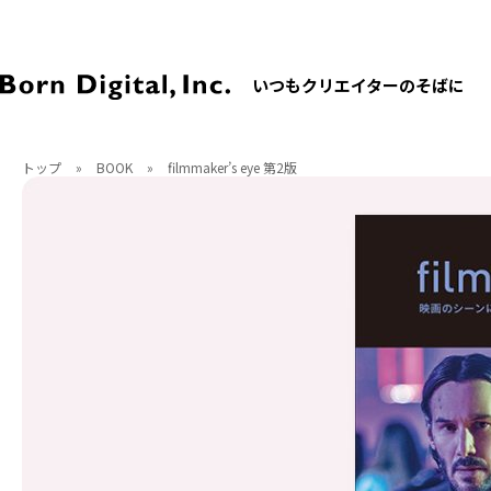
いつもクリエイターのそばに
トップ
»
BOOK
»
filmmaker’s eye 第2版