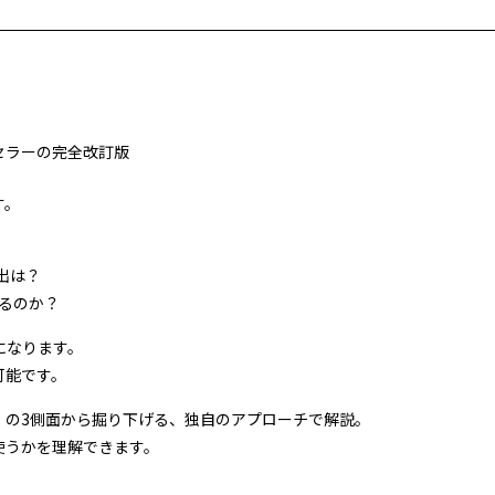
セラーの完全改訂版
す。
出は？
迫るのか？
になります。
可能です。
」の3側面から掘り下げる、独自のアプローチで解説。
使うかを理解できます。