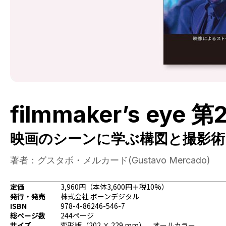
filmmaker’s eye 第
映画のシーンに学ぶ構図と撮影術
著者：グスタボ・メルカード(Gustavo Mercado)
定価
3,960円（本体3,600円＋税10%）
発行・発売
株式会社 ボーンデジタル
ISBN
978-4-86246-546-7
総ページ数
244ページ
サイズ
変形版（202 × 229 mm）、オールカラー