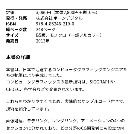
プログラミング/ウェブ
検定
定価
3,080円（本体2,800円＋税10%）
ファッション/デザイン/他
スケジュール
発行・発売
株式会社 ボーンデジタル
その他
ISBN
978-4-86246-219-0
総ページ数
248ページ
サイズ
B5版、モノクロ（一部フルカラー）
発売日
2013年
x
facebook
youtube
本書の詳細
本書は、日本で活躍するコンピュータグラフィックエンジニアた
ちの執筆により完成しました。
コンピュータグラフィックスの最新技術は、SIGGRAPHや
CEDEC、各学会などで発表されています。
これらをわかりやすくまとめ、実践的なサンプルコード付きで、
技術を紹介しています。
画像処理、モデリング、レンダリング、アニメーションの4つの
セクションに分かれており、どの分野のCG開発者にも役立つ内