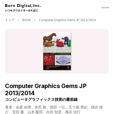
いつもクリエイターのそばに
トップ
»
BOOK
»
Computer Graphics Gems JP 2013/2014
ABOUT
ONLINE STORE
CONTACT
RECRUIT
クリエイターズID
ACCESS
取扱製品
CGWORLD
ソフトウェア
月刊誌
フォント
別冊
ハードウェア
CGWORLD.jp
ソフトウェアサポート
Computer Graphics Gems JP
BOOK
SEMINAR
2013/2014
刊行順
有料セミナー
コンピュータグラフィックス技術の最前線
ゲーム/CG
無料セミナー
アート/イラスト
トレーニング
著者：金森 由博、井尻 敬、堀田 一弘、五十嵐 悠紀、德吉 雄
介、安田 廉、山本 醍田、向井 智彦、梅谷 信行
映像/映画/アニメ
チュートリアル