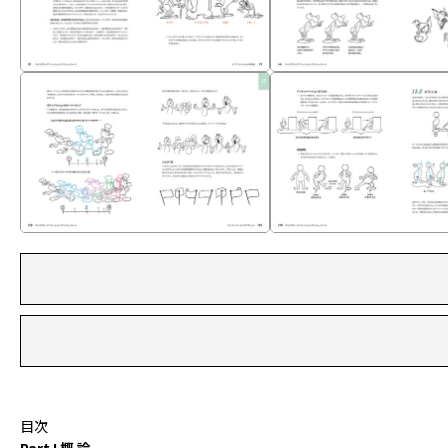
目次
Part I 概 論