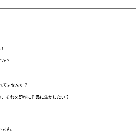
い！
すか？
れてませんか？
り、それを即座に作品に生かしたい？
います。