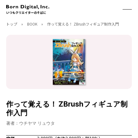
いつもクリエイターのそばに
トップ
»
BOOK
»
作って覚える！ ZBrushフィギュア制作入門
ABOUT
ONLINE STORE
CONTACT
RECRUIT
クリエイターズID
ACCESS
取扱製品
CGWORLD
ソフトウェア
月刊誌
フォント
別冊
ハードウェア
CGWORLD.jp
ソフトウェアサポート
作って覚える！ ZBrushフィギュア制
BOOK
SEMINAR
作入門
刊行順
有料セミナー
ゲーム/CG
無料セミナー
著者：ウチヤマ リュウタ
アート/イラスト
トレーニング
映像/映画/アニメ
チュートリアル