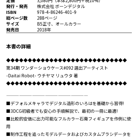
定価
3,080円（本体2,800円＋税10%）
プログラミング/ウェブ
検定
発行・発売
株式会社 ボーンデジタル
ISBN
978-4-86246-401-9
ファッション/デザイン/他
スケジュール
総ページ数
288ページ
その他
サイズ
B5正寸、オールカラー
発売日
2018年
本書の詳細
x
facebook
youtube
◆◆◆◆◆◆◆◆◆◆◆◆◆◆◆◆◆◆◆◆◆◆◆◆◆◆◆◆
第34期 ワンダーショウケース#092 選出アーティスト
-Daitai Robot- ウチヤマ リュウタ 著
◆◆◆◆◆◆◆◆◆◆◆◆◆◆◆◆◆◆◆◆◆◆◆◆◆◆◆◆
———————————————————
■デフォルメキャラでデジタル造形のいろはを基礎から習得!
■3DCG初級者でも安心の手順解説で、最初の一冊に最適!
■比較的安価に出力可能なフルカラー石膏フィギュアを作例に使
用
■制作工程を追ったモデルデータおよびカスタムブラシデータを