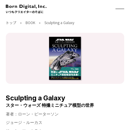
いつもクリエイターのそばに
トップ
»
BOOK
»
Sculpting a Galaxy
ABOUT
ONLINE STORE
CONTACT
RECRUIT
クリエイターズID
ACCESS
取扱製品
CGWORLD
ソフトウェア
月刊誌
フォント
別冊
ハードウェア
CGWORLD.jp
ソフトウェアサポート
Sculpting a Galaxy
BOOK
SEMINAR
スター・ウォーズ 特撮ミニチュア模型の世界
刊行順
有料セミナー
著者：ローン・ピーターソン
ゲーム/CG
無料セミナー
アート/イラスト
トレーニング
ジョージ・ルーカス
映像/映画/アニメ
チュートリアル