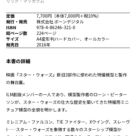
リック・マッカラム
プログラミング/ウェブ
検定
ファッション/デザイン/他
スケジュール
定価
7,700円（本体7,000円＋税10%）
その他
発行・発売
株式会社 ボーンデジタル
ISBN
978-4-86246-321-0
総ページ数
224ページ
サイズ
A4変形判ハードカバー、オールカラー
発売日
2016年
x
facebook
youtube
本書の詳細
映画『スター・ウォーズ』新旧3部作に使われた特撮模型と製作
の舞台裏。
ILM創設メンバーの一人であり、模型製作者のローン・ピーター
ソンが、スター・ウォーズの壮大な歴史を築いてきた特撮用ミニ
チュア模型の全貌を明かします。
ミレニアム・ファルコン、TIE ファイター、Xウイング、スレーヴ
I……スター・ウォーズを象徴する数々のスターシップ模型か