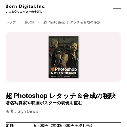
いつもクリエイターのそばに
トップ
»
BOOK
»
超 Photoshop レタッチ＆合成の秘訣
ABOUT
ONLINE STORE
CONTACT
RECRUIT
クリエイターズID
ACCESS
取扱製品
CGWORLD
ソフトウェア
月刊誌
フォント
別冊
ハードウェア
CGWORLD.jp
ソフトウェアサポート
超 Photoshop レタッチ＆合成の秘訣
BOOK
SEMINAR
著名写真家や映画ポスターの表現を盗む
刊行順
有料セミナー
著者：Glyn Dewis
ゲーム/CG
無料セミナー
アート/イラスト
トレーニング
定価
6,600円（本体6,000円＋税10%）
映像/映画/アニメ
チュートリアル