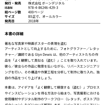
発行・発売
株式会社 ボーンデジタル
プログラミング/ウェブ
検定
ISBN
978-4-86246-429-3
ファッション/デザイン/他
スケジュール
総ページ数
400ページ
その他
サイズ
B5正寸、オールカラー
発売日
2018年
本書の詳細
x
facebook
youtube
著名な写真家や映画ポスターの表現を盗む
アーティストとして向上するために、フォトグラファー／レタッ
チャー／講師である Glyn Dewis は、他のアーティストたちの作
品を「よく観察して真似る（盗む）」ことを取り入れています。
彼ら／彼女らの作品に敬意を払いながら、リバースエンジニアリ
ングを行い、その構造や作業工程を分析して制作に取り入れ、独
自の作品をつくり上げましょう。
本書は、アイデアを「よく観察して模倣する（盗む）」プロセス
やインスピレーションを得る方法から始まり、写真撮影における
使用機材やデジタル制作のワークフロー（レタッチ、ポストプロ
ダクション）などについて解説します。リバースエンジニアリン