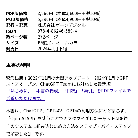
プログラミング/ウェブ
検定
PDF版価格
3,960円（本体3,600円＋税10%）
ファッション/デザイン/他
スケジュール
POD版価格
5,390円（本体4,900円＋税10%）
その他
発行・発売
株式会社 ボーンデジタル
ISBN
978-4-86246-589-4
総ページ数
272ページ
サイズ
B5変形、オールカラー
x
facebook
youtube
発売日
2024年1月下旬
本書の特徴
緊急出版！2023年11月の大型アップデート、2024年1月のGPT
ストアオープン、ChatGPT Teamにも対応した最新版
「はじめに」「本書の構成」「目次」「索引」をPDFファイルで
ご覧いただけます。
本書は、ChatGTP、GPT-4V、GPTsの利用方法にとどまらず、
「OpenAI API」を使うことでカスタマイズしたチャットAIを独
自のシステムに組み込むための方法をステップ・バイ・ステップ
で解説した1冊です。