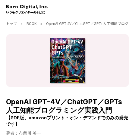
いつもクリエイターのそばに
トップ
»
BOOK
»
OpenAI GPT-4V／ChatGPT／GPTs 人工知能プロ
ABOUT
ONLINE STORE
CONTACT
RECRUIT
クリエイターズID
ACCESS
取扱製品
CGWORLD
ソフトウェア
月刊誌
フォント
別冊
ハードウェア
CGWORLD.jp
ソフトウェアサポート
OpenAI GPT-4V／ChatGPT／GPTs
BOOK
SEMINAR
人工知能プログラミング実践入門
刊行順
有料セミナー
【PDF版、amazonプリント・オン・デマンドでのみの発売
ゲーム/CG
無料セミナー
です】
アート/イラスト
トレーニング
著者：布留川 英一
映像/映画/アニメ
チュートリアル