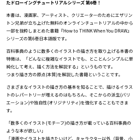
たドローイングチュートリアルシリーズ 第6巻！
本書は、漫画家、アーティスト、クリエーターのためにエザリン
トン兄弟が立ち上げた無料のオンラインチュートリアルの中から
一部を抜粋しまとめた書籍『How to THINK When You DRAW』
シリーズの第6巻日本語版です。
百科事典のように数多くのイラストの描き方を取り上げる本書の
特徴は、「どんなに複雑なイラストでも、とことんシンプルに単
純化して考え、描く方法を解説する」というものです。
つまり描き方の原点(本質)を解説した書籍ということです。
さまざまなイラストの描き方の基本を知ることで、描けるイラス
トのレパートリーが増えるのはもちろん、そこからの派生(バリ
エーション)や独自性(オリジナリティ)を強化することもできま
す。
「数多くのイラスト(モチーフ)の描き方が載っている百科事典の
ような本が欲しい」
「漫画やイラストを描きたいけど、キャラクター以外（背景、小