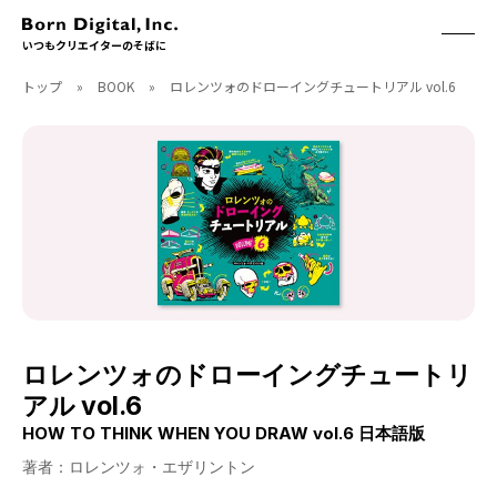
いつもクリエイターのそばに
トップ
»
BOOK
»
ロレンツォのドローイングチュートリアル vol.6
ABOUT
ONLINE STORE
CONTACT
RECRUIT
クリエイターズID
ACCESS
取扱製品
CGWORLD
ソフトウェア
月刊誌
フォント
別冊
ハードウェア
CGWORLD.jp
ソフトウェアサポート
ロレンツォのドローイングチュートリ
BOOK
SEMINAR
アル vol.6
刊行順
有料セミナー
HOW TO THINK WHEN YOU DRAW vol.6 日本語版
ゲーム/CG
無料セミナー
アート/イラスト
トレーニング
著者：ロレンツォ・エザリントン
映像/映画/アニメ
チュートリアル