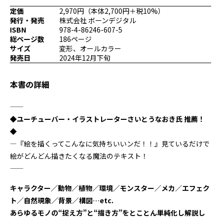
プログラミング/ウェブ
検定
定価
2,970円（本体2,700円＋税10%）
発行・発売
株式会社 ボーンデジタル
ファッション/デザイン/他
スケジュール
ISBN
978-4-86246-607-5
その他
総ページ数
186ページ
サイズ
変形、オールカラー
発売日
2024年12月下旬
x
facebook
youtube
本書の詳細
――――――――――――――――――――――――――――――――
◆ユーチューバー・イラストレーターさいとうなおき氏 推薦！
◆
―『絵を描くってこんなに気持ちいいンだ！！』見ているだけで
絵がどんどん描きたくなる魔法のテキスト！
――――――――――――――――――――――――――――――――
キャラクター／動物／植物／環境／モンスター／メカ／エフェク
ト／自然現象／背景／構図…etc.
あらゆるモノの“捉え方”と“描き方”をとことん単純化し解説し