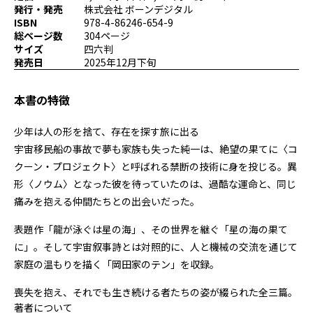
発行・発売
株式会社 ボーンデジタル
プログラミング/ウェブ
検定
ISBN
978-4-86246-654-9
ファッション/デザイン/他
スケジュール
総ページ数
304ページ
その他
サイズ
四六判
発売日
2025年12月下旬
本書の特徴
x
facebook
youtube
少年は人の形を捨て、存在を探す旅に出る――
宇宙移民船の事故で夢も家族も失った純一は、絶望の果てに〈コ
クーン・プロジェクト〉と呼ばれる禁断の技術に身を投じる。異
形〈ノウム〉となった彼を待っていたのは、過酷な運命と、同じ
痛みを抱える仲間たちとの出会いだった。
表題作「龍が泳ぐは星の海」、その世界を継ぐ「星の海の果て
に」。そして宇宙叙事詩とは対照的に、人と機械の交流を通じて
家庭の温もりを描く「岡田家のテン」を収録。
喪失を抱え、それでも生き続ける者たちの姿が綴られた全三篇。
著者について