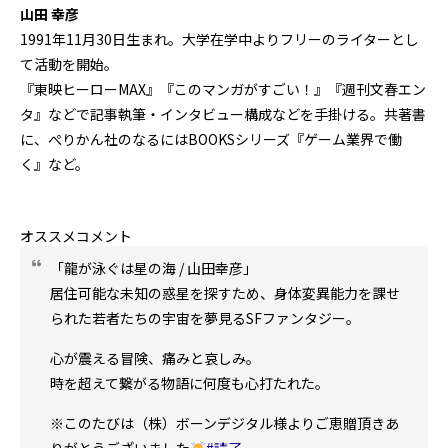
山田 幸彦
1991年11月30日生まれ。大学在学中よりフリーのライターとし
て活動を開始。
『東映ヒーローMAX』『このマンガがすごい！』『週刊文春エン
タ』などで記事執筆・インタビュー構成などを手掛ける。共著書
に、ぺりかん社のなるにはBOOKSシリーズ『ゲーム業界で働
く』など。
オススメコメント
「龍が泳ぐは星の海 / 山田幸彦」
居住可能な未知の惑星を探すため、身体変異能力を課せ
られた若者たちの宇宙を夢見るSFファンタジー。
心が震える冒険、痛みと哀しみ。
時を超えて繋がる物語に何度も心打たれた。
※このたびは（株）ボーンデジタル様よりご恵贈頂きあ