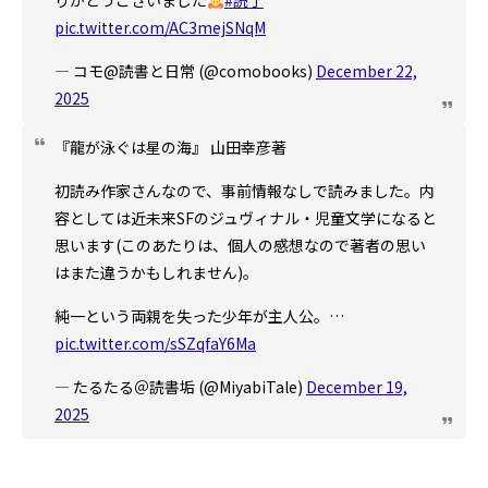
りがとうございました
#読了
pic.twitter.com/AC3mejSNqM
— コモ@読書と日常 (@comobooks)
December 22,
2025
『龍が泳ぐは星の海』 山田幸彦著
初読み作家さんなので、事前情報なしで読みました。内
容としては近未来SFのジュヴィナル・児童文学になると
思います(このあたりは、個人の感想なので著者の思い
はまた違うかもしれません)。
純一という両親を失った少年が主人公。…
pic.twitter.com/sSZqfaY6Ma
— たるたる＠読書垢 (@MiyabiTale)
December 19,
2025