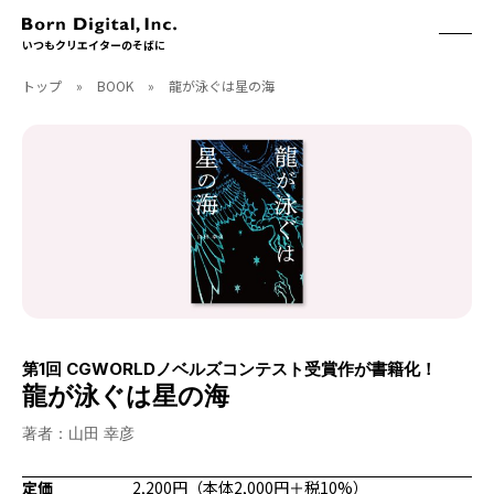
いつもクリエイターのそばに
トップ
»
BOOK
»
龍が泳ぐは星の海
ABOUT
ONLINE STORE
CONTACT
RECRUIT
クリエイターズID
ACCESS
取扱製品
CGWORLD
ソフトウェア
月刊誌
フォント
別冊
ハードウェア
CGWORLD.jp
ソフトウェアサポート
第1回 CGWORLDノベルズコンテスト受賞作が書籍化！
BOOK
SEMINAR
龍が泳ぐは星の海
刊行順
有料セミナー
著者：山田 幸彦
ゲーム/CG
無料セミナー
アート/イラスト
トレーニング
定価
2,200円（本体2,000円＋税10%）
映像/映画/アニメ
チュートリアル