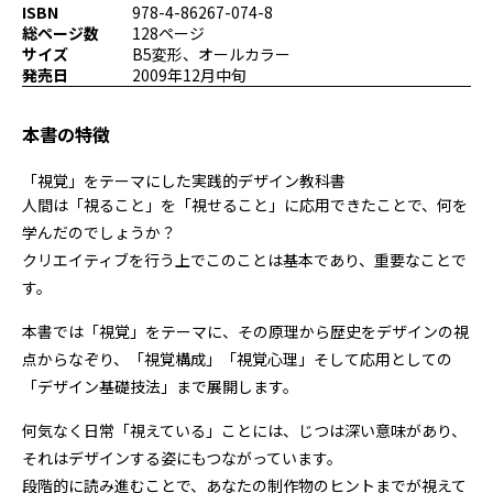
ISBN
978-4-86267-074-8
プログラミング/ウェブ
検定
総ページ数
128ページ
ファッション/デザイン/他
スケジュール
サイズ
B5変形、オールカラー
その他
発売日
2009年12月中旬
本書の特徴
x
facebook
youtube
「視覚」をテーマにした実践的デザイン教科書
人間は「視ること」を「視せること」に応用できたことで、何を
学んだのでしょうか？
クリエイティブを行う上でこのことは基本であり、重要なことで
す。
本書では「視覚」をテーマに、その原理から歴史をデザインの視
点からなぞり、「視覚構成」「視覚心理」そして応用としての
「デザイン基礎技法」まで展開します。
何気なく日常「視えている」ことには、じつは深い意味があり、
それはデザインする姿にもつながっています。
段階的に読み進むことで、あなたの制作物のヒントまでが視えて