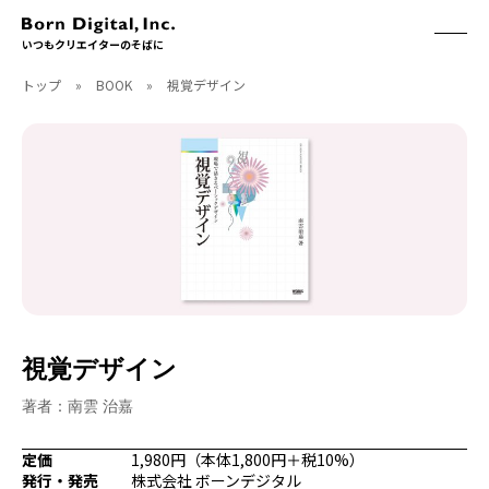
いつもクリエイターのそばに
トップ
»
BOOK
»
視覚デザイン
ABOUT
ONLINE STORE
CONTACT
RECRUIT
クリエイターズID
ACCESS
取扱製品
CGWORLD
ソフトウェア
月刊誌
フォント
別冊
ハードウェア
CGWORLD.jp
ソフトウェアサポート
視覚デザイン
BOOK
SEMINAR
刊行順
有料セミナー
著者：南雲 治嘉
ゲーム/CG
無料セミナー
アート/イラスト
トレーニング
定価
1,980円（本体1,800円＋税10%）
発行・発売
株式会社 ボーンデジタル
映像/映画/アニメ
チュートリアル