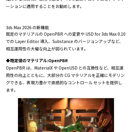
プログラミング/ウェブ
検定
ーションに適用することをお勧めします。
ファッション/デザイン/他
スケジュール
その他
3ds Max 2026 の新機能
既定のマテリアルの OpenPBR への変更や USD for 3ds Max 0.10
での Layer Editor 導入、Substance のバージョンアップなど、
x
facebook
youtube
相互運用性の大幅な向上が図られています。
◆既定値のマテリアル:OpenPBR
OpenPBR は、MaterialX や OpenUSD との互換性など、相互運
用性の向上とともに、大部分の CG マテリアルを正確にモデリン
グできる、表現力豊かで直感的なコントロール セットを提供し
ます。