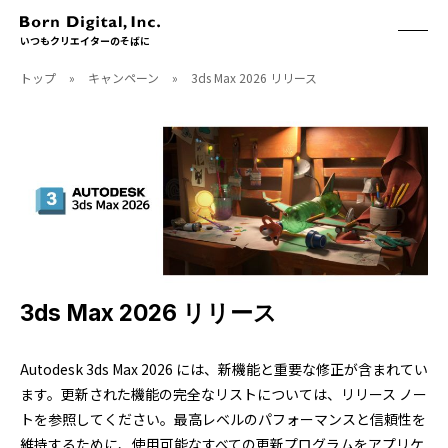
いつもクリエイターのそばに
トップ
»
キャンペーン
»
3ds Max 2026 リリース
ABOUT
ONLINE STORE
CONTACT
RECRUIT
クリエイターズID
ACCESS
取扱製品
CGWORLD
ソフトウェア
月刊誌
フォント
別冊
ハードウェア
CGWORLD.jp
ソフトウェアサポート
3ds Max 2026 リリース
BOOK
SEMINAR
Autodesk 3ds Max 2026 には、新機能と重要な修正が含まれてい
刊行順
有料セミナー
ます。更新された機能の完全なリストについては、リリース ノー
ゲーム/CG
無料セミナー
トを参照してください。最高レベルのパフォーマンスと信頼性を
アート/イラスト
トレーニング
映像/映画/アニメ
チュートリアル
維持するために、使用可能なすべての更新プログラムをアプリケ