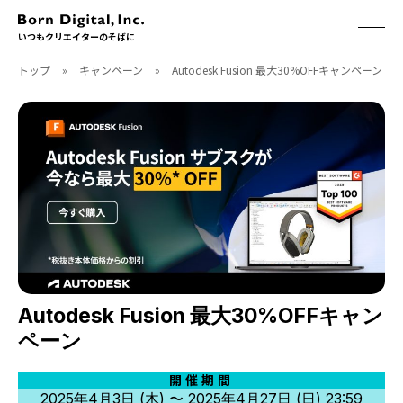
いつもクリエイターのそばに
トップ
»
キャンペーン
»
Autodesk Fusion 最大30%OFFキャンペーン
ABOUT
ONLINE STORE
CONTACT
RECRUIT
クリエイターズID
ACCESS
取扱製品
CGWORLD
ソフトウェア
月刊誌
フォント
別冊
ハードウェア
CGWORLD.jp
ソフトウェアサポート
BOOK
SEMINAR
Autodesk Fusion 最大30%OFFキャン
刊行順
有料セミナー
ペーン
ゲーム/CG
無料セミナー
アート/イラスト
トレーニング
開催期間
2025年4月3日 (木) 〜 2025年4月27日 (日) 23:59
映像/映画/アニメ
チュートリアル