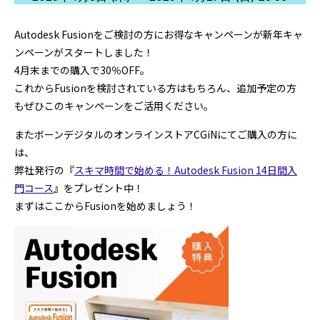
プログラミング/ウェブ
検定
ファッション/デザイン/他
スケジュール
Autodesk Fusionをご検討の方にお得なキャンペーンが新年キャ
その他
ンペーンがスタートしました！
4月末までの購入で30％OFF。
これからFusionを検討されている方はもちろん、追加予定の方
もぜひこのキャンペーンをご活用ください。
x
facebook
youtube
またボーンデジタルのオンラインストアCGiNにてご購入の方に
は、
弊社発行の『
スキマ時間で始める！Autodesk Fusion 14日間入
門コース
』をプレゼント中！
まずはここからFusionを始めましょう！