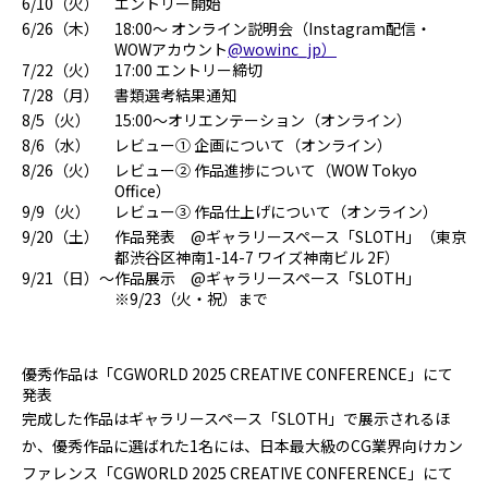
6/10（火）
エントリー開始
6/26（木）
18:00〜 オンライン説明会（Instagram配信・
WOWアカウント
@wowinc_jp）
7/22（火）
17:00 エントリー締切
7/28（月）
書類選考結果通知
8/5（火）
15:00～オリエンテーション（オンライン）
8/6（水）
レビュー① 企画について（オンライン）
8/26（火）
レビュー② 作品進捗について（WOW Tokyo
Office）
9/9（火）
レビュー③ 作品仕上げについて（オンライン）
9/20（土）
作品発表 @ギャラリースペース「SLOTH」（東京
都渋谷区神南1-14-7 ワイズ神南ビル 2F）
9/21（日）〜
作品展示 @ギャラリースペース「SLOTH」
※9/23（火・祝）まで
優秀作品は「CGWORLD 2025 CREATIVE CONFERENCE」にて
発表
完成した作品はギャラリースペース「SLOTH」で展示されるほ
か、優秀作品に選ばれた1名には、日本最大級のCG業界向けカン
ファレンス「CGWORLD 2025 CREATIVE CONFERENCE」にて