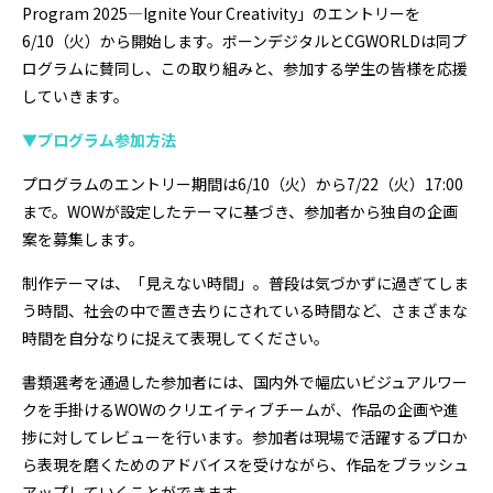
Program 2025—Ignite Your Creativity」のエントリーを
プログラミング/ウェブ
検定
6/10（火）から開始します。ボーンデジタルとCGWORLDは同プ
ファッション/デザイン/他
スケジュール
ログラムに賛同し、この取り組みと、参加する学生の皆様を応援
その他
していきます。
▼プログラム参加方法
x
facebook
youtube
プログラムのエントリー期間は6/10（火）から7/22（火）17:00
まで。WOWが設定したテーマに基づき、参加者から独自の企画
案を募集します。
制作テーマは、「見えない時間」。普段は気づかずに過ぎてしま
う時間、社会の中で置き去りにされている時間など、さまざまな
時間を自分なりに捉えて表現してください。
書類選考を通過した参加者には、国内外で幅広いビジュアルワー
クを手掛けるWOWのクリエイティブチームが、作品の企画や進
捗に対してレビューを行います。参加者は現場で活躍するプロか
ら表現を磨くためのアドバイスを受けながら、作品をブラッシュ
アップしていくことができます。