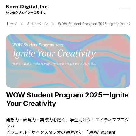
いつもクリエイターのそばに
トップ
»
キャンペーン
»
WOW Student Program 2025ーIgnite Your Creat
ABOUT
ONLINE STORE
CONTACT
RECRUIT
クリエイターズID
ACCESS
取扱製品
CGWORLD
ソフトウェア
月刊誌
フォント
別冊
ハードウェア
CGWORLD.jp
ソフトウェアサポート
WOW Student Program 2025ーIgnite
Your Creativity
BOOK
SEMINAR
刊行順
有料セミナー
発想力・表現力・突破力を磨く、学生向けクリエイティブプログ
ゲーム/CG
無料セミナー
ラム
アート/イラスト
トレーニング
ビジュアルデザインスタジオのWOWが、「WOW Student
映像/映画/アニメ
チュートリアル