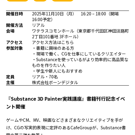
プログラミング/ウェブ
検定
ファッション/デザイン/他
スケジュール
開催日時
2025年11月10日（月） 16:20 – 18:00（開場
16:00予定）
その他
開催方法
リアル
会場
ワテラスコモンホール（東京都千代田区神田淡路町
2丁目101番地 3Fホール）
アクセス
アクセス方法はこちら
x
facebook
youtube
参加対象
・書籍に興味のある方
・現場で働く、CGを仕事にしているクリエイター
・Substanceを使っているがより効率的に高品質な
ものを作りたい人
・学生や新人にもおすすめ
定員
リアル・70名
主催
株式会社ボーンデジタル
『Substance 3D Painter実践講座』書籍刊行記念イベ
ント開催
ゲームやCM、MV、映画などさまざまなクリエイティブを手が
け、CGの写実的表現に定評のあるCafeGroupが、Substance書