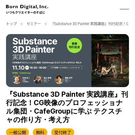
いつもクリエイターのそばに
トップ
»
セミナー
»
『Substance 3D Painter 実践講座』刊行
ABOUT
ONLINE STORE
CONTACT
RECRUIT
クリエイターズID
ACCESS
取扱製品
CGWORLD
ソフトウェア
月刊誌
フォント
別冊
ハードウェア
CGWORLD.jp
ソフトウェアサポート
『Substance 3D Painter 実践講座』刊
行記念！CG映像のプロフェッショナ
BOOK
SEMINAR
ル集団・CafeGroupに学ぶ テクスチ
刊行順
有料セミナー
ャの作り方・考え方
ゲーム/CG
無料セミナー
アート/イラスト
トレーニング
一般公開
無料
受付終了
映像/映画/アニメ
チュートリアル