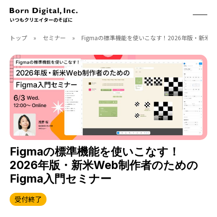
いつもクリエイターのそばに
トップ
»
セミナー
»
Figmaの標準機能を使いこなす！2026年版・新米W
ABOUT
ONLINE STORE
CONTACT
RECRUIT
クリエイターズID
ACCESS
取扱製品
CGWORLD
ソフトウェア
月刊誌
フォント
別冊
ハードウェア
CGWORLD.jp
ソフトウェアサポート
Figmaの標準機能を使いこなす！
2026年版・新米Web制作者のための
BOOK
SEMINAR
Figma入門セミナー
刊行順
有料セミナー
ゲーム/CG
無料セミナー
受付終了
アート/イラスト
トレーニング
映像/映画/アニメ
チュートリアル