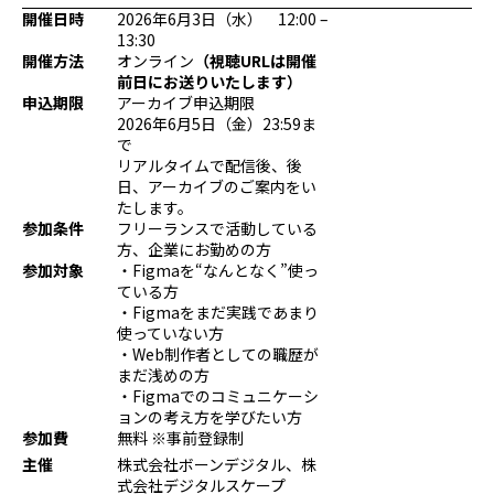
開催日時
2026年6月3日（水） 12:00 –
プログラミング/ウェブ
検定
13:30
ファッション/デザイン/他
スケジュール
開催方法
オンライン
（視聴URLは開催
その他
前日にお送りいたします）
申込期限
アーカイブ申込期限
2026年6月5日（金）23:59ま
で
リアルタイムで配信後、後
x
facebook
youtube
日、アーカイブのご案内をい
たします。
参加条件
フリーランスで活動している
方、企業にお勤めの方
参加対象
・Figmaを“なんとなく”使っ
ている方
・Figmaをまだ実践であまり
使っていない方
・Web制作者としての職歴が
まだ浅めの方
・Figmaでのコミュニケーシ
ョンの考え方を学びたい方
参加費
無料 ※事前登録制
主催
株式会社ボーンデジタル、株
式会社デジタルスケープ