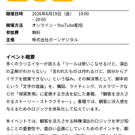
プログラミング/ウェブ
検定
ファッション/デザイン/他
スケジュール
開催日時
2026年6月19日（金） 19:00
– 20:00
その他
開催方法
オンライン・YouTube配信
参加費
無料
主催
株式会社ボーンデジタル
x
facebook
youtube
イベント概要
多くのクリエイターが抱える「ツールは使いこなせるけど、演出
の正解がわからない」「言われたものは作れるけど、自分からア
イデアを提案できない」という悩み。その解決策として、脚本術
という「文字の理論」を、構図、ライティング、カメラワークな
どの「視覚表現」に変換する方法を記した書籍、『観客を没入さ
せるストーリー・ストラクチャー』。書籍では、観客に没入感を
与えるためのロジックを体系化して伝えています。
本イベントでは、観客を没入させる映像演出のロジックを学び知
ることの重要性や、面白い企画にしていくためのポイントを、脚