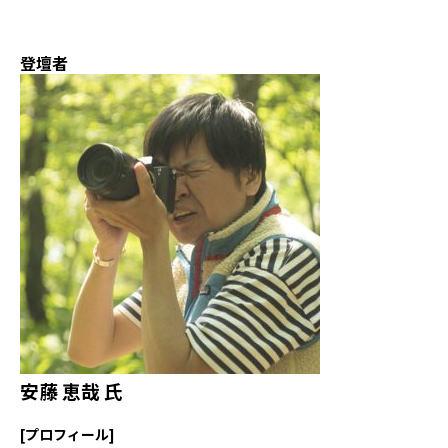
登壇者
安藤 恵哉 氏
[プロフィール]