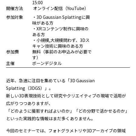
15:00
プログラミング/ウェブ
検定
開催方法
オンライン配信（YouTube）
ファッション/デザイン/他
スケジュール
参加対象
・3D Gaussian Splattingに興
その他
味がある方
・XRコンテンツ制作に興味の
ある方
・小規模,大規模問わず、3Dス
キャン技術に興味のある方
x
facebook
youtube
参加費
無料（事前のお申込みが必要で
す）
主催
ボーンデジタル
近年、急速に注目を集めている「3D Gaussian
Splatting（3DGS）」。
新しい3D表現技術として研究やクリエイティブの現場で活用が
広がりつつありますが、
「どのように撮影すればよいのか」「どの分野で活かせるのか」
といった実践的な情報はまだ多くありません。
今回のセミナーでは、フォトグラメトリや3Dアーカイブの領域