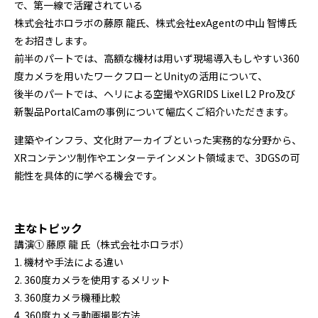
で、第一線で活躍されている
株式会社ホロラボの藤原 龍氏、株式会社exAgentの中山 智博氏
をお招きします。
前半のパートでは、高額な機材は用いず現場導入もしやすい360
度カメラを用いたワークフローとUnityの活用について、
後半のパートでは、ヘリによる空撮やXGRIDS Lixel L2 Pro及び
新製品PortalCamの事例について幅広くご紹介いただきます。
建築やインフラ、文化財アーカイブといった実務的な分野から、
XRコンテンツ制作やエンターテインメント領域まで、3DGSの可
能性を具体的に学べる機会です。
主なトピック
講演① 藤原 龍 氏（株式会社ホロラボ）
1. 機材や手法による違い
2. 360度カメラを使用するメリット
3. 360度カメラ機種比較
4. 360度カメラ動画撮影方法