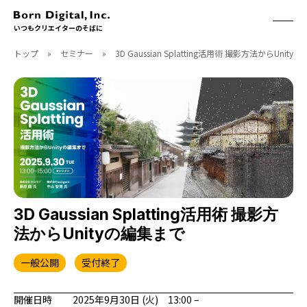
いつもクリエイターのそばに
トップ
»
セミナー
»
3D Gaussian Splatting活用術 撮影方法からUnit
ABOUT
ONLINE STORE
CONTACT
RECRUIT
クリエイターズID
ACCESS
取扱製品
CGWORLD
ソフトウェア
月刊誌
フォント
別冊
ハードウェア
CGWORLD.jp
ソフトウェアサポート
3D Gaussian Splatting活用術 撮影方
法からUnityの編集まで
BOOK
SEMINAR
刊行順
有料セミナー
一般公開
受付終了
ゲーム/CG
無料セミナー
アート/イラスト
トレーニング
開催日時
2025年9月30日 (火) 13:00 –
映像/映画/アニメ
チュートリアル