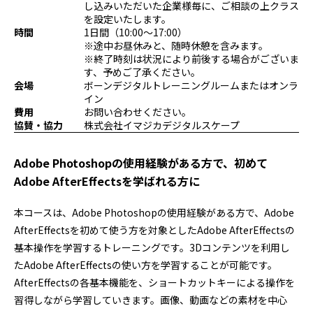
し込みいただいた企業様毎に、ご相談の上クラス
プログラミング/ウェブ
検定
を設定いたします。
ファッション/デザイン/他
スケジュール
時間
1日間（10:00～17:00）
※途中お昼休みと、随時休憩を含みます。
その他
※終了時刻は状況により前後する場合がございま
す、予めご了承ください。
会場
ボーンデジタルトレーニングルームまたはオンラ
イン
x
facebook
youtube
費用
お問い合わせください。
協賛・協力
株式会社イマジカデジタルスケープ
Adobe Photoshopの使用経験がある方で、初めて
Adobe AfterEffectsを学ばれる方に
本コースは、Adobe Photoshopの使用経験がある方で、Adobe
AfterEffectsを初めて使う方を対象としたAdobe AfterEffectsの
基本操作を学習するトレーニングです。3Dコンテンツを利用し
たAdobe AfterEffectsの使い方を学習することが可能です。
AfterEffectsの各基本機能を、ショートカットキーによる操作を
習得しながら学習していきます。画像、動画などの素材を中心