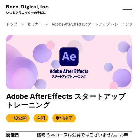
いつもクリエイターのそばに
トップ
»
セミナー
»
Adobe AfterEffects スタートアップ トレーニング
ABOUT
ONLINE STORE
CONTACT
RECRUIT
クリエイターズID
ACCESS
取扱製品
CGWORLD
ソフトウェア
月刊誌
フォント
別冊
ハードウェア
CGWORLD.jp
ソフトウェアサポート
Adobe AfterEffects スタートアップ
トレーニング
BOOK
SEMINAR
刊行順
有料セミナー
一般公開
有料
受付終了
ゲーム/CG
無料セミナー
アート/イラスト
トレーニング
開催日
随時 ※本コースは公募ではございません。お申
映像/映画/アニメ
チュートリアル