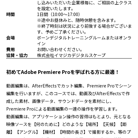
し込みいただいた企業様毎に、ご相談の上クラス
プログラミング/ウェブ
検定
を設定いたします。
ファッション/デザイン/他
スケジュール
時間
1日間（10:00～17:00）
※途中お昼休みと、随時休憩を含みます。
その他
※終了時刻は状況により前後する場合がございま
す、予めご了承ください。
会場
ボーンデジタルトレーニングルームまたはオンラ
イン
x
facebook
youtube
費用
お問い合わせください。
協賛・協力
株式会社イマジカデジタルスケープ
初めてAdobe Premiere Proを学ばれる方に最適！
動画編集は、AfterEffectsでカット編集、Premiere Proでシーン
編集を行いますが、このコースでは、動画及びAfterEffectsで作
成した素材、画像データ、サウンドデータを素材にし、
Premiere Proによる動画編集の一連の操作を学習します。
動画編集は、アプリケーション操作の習得はもとより、元となる
映像ソースを【何のために】どのような【場所】【天候】【距
離】【アングル】【機材】【時間の長さ】で撮影するか、等のプ