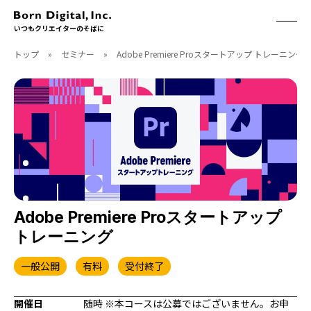
いつもクリエイターのそばに
トップ
»
セミナー
»
Adobe Premiere Proスタートアップ トレーニング
ABOUT
ONLINE STORE
CONTACT
RECRUIT
クリエイターズID
ACCESS
取扱製品
CGWORLD
ソフトウェア
月刊誌
フォント
別冊
ハードウェア
CGWORLD.jp
ソフトウェアサポート
Adobe Premiere Proスタートアップ
トレーニング
BOOK
SEMINAR
刊行順
有料セミナー
一般公開
有料
受付終了
ゲーム/CG
無料セミナー
アート/イラスト
トレーニング
開催日
随時 ※本コースは公募ではございません。お申
映像/映画/アニメ
チュートリアル