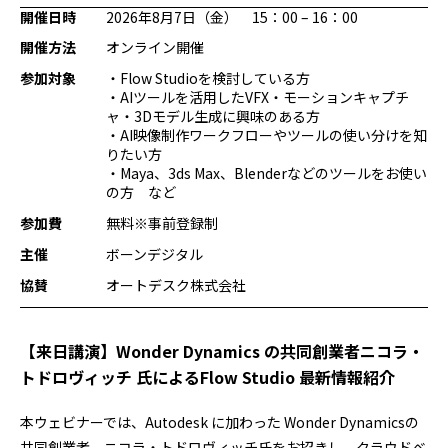
開催日時
2026年8月7日（金） 15：00 – 16：00
プログラミング/ウェブ
検定
ファッション/デザイン/他
スケジュール
開催方法
オンライン開催
その他
参加対象
・Flow Studioを検討している方
・AIツールを活用したVFX・モーションキャプチ
ャ・3Dモデル生成に興味のある方
・AI映像制作ワークフローやツールの使い分けを知
x
facebook
youtube
りたい方
・Maya、3ds Max、Blenderなどのツールをお使い
の方 など
参加費
無料※事前登録制
主催
ボーンデジタル
協賛
オートデスク株式会社
【来日講演】Wonder Dynamics の共同創業者ニコラ・
トドロヴィッチ 氏によるFlow Studio 最新情報紹介
本ウェビナーでは、Autodesk に加わった Wonder Dynamicsの
共同創業者、ニコラ・トドロヴィッチ氏をお招きし、クラウドベ