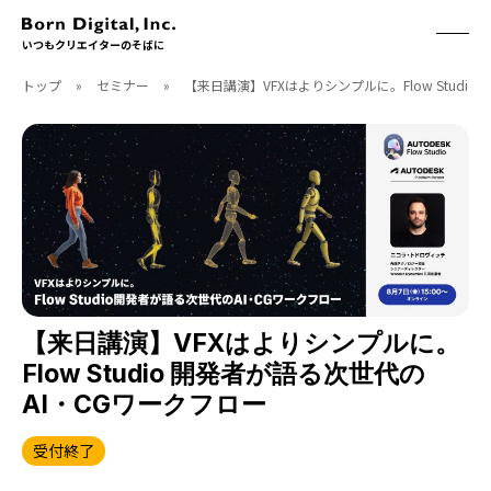
いつもクリエイターのそばに
トップ
»
セミナー
»
【来日講演】VFXはよりシンプルに。Flow Studi
ABOUT
ONLINE STORE
CONTACT
RECRUIT
クリエイターズID
ACCESS
取扱製品
CGWORLD
ソフトウェア
月刊誌
フォント
別冊
ハードウェア
CGWORLD.jp
ソフトウェアサポート
【来日講演】VFXはよりシンプルに。
Flow Studio 開発者が語る次世代の
BOOK
SEMINAR
AI・CGワークフロー
刊行順
有料セミナー
ゲーム/CG
無料セミナー
受付終了
アート/イラスト
トレーニング
映像/映画/アニメ
チュートリアル