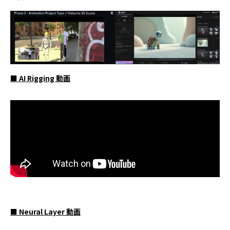
■ AI Rigging 動画
■ Neural Layer 動画